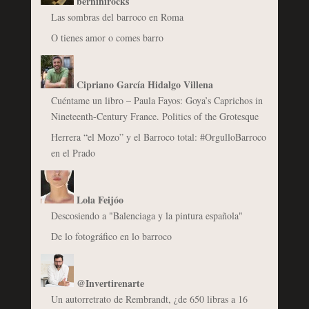
berninirocks
Las sombras del barroco en Roma
O tienes amor o comes barro
Cipriano García Hidalgo Villena
Cuéntame un libro – Paula Fayos: Goya’s Caprichos in
Nineteenth-Century France. Politics of the Grotesque
Herrera “el Mozo” y el Barroco total: #OrgulloBarroco
en el Prado
Lola Feijóo
Descosiendo a "Balenciaga y la pintura española"
De lo fotográfico en lo barroco
@Invertirenarte
Un autorretrato de Rembrandt, ¿de 650 libras a 16