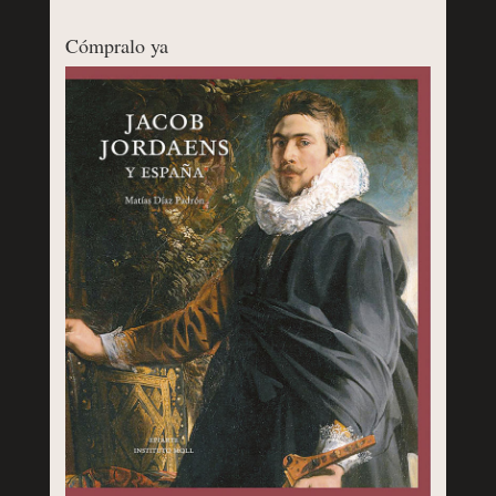
Cómpralo ya