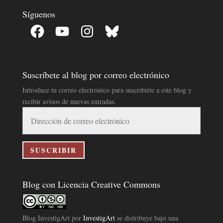
Síguenos
Facebook
YouTube
Instagram
Bluesky
Suscríbete al blog por correo electrónico
Introduce tu correo electrónico para suscribirte a este blog y
recibir avisos de nuevas entradas.
Dirección
de
correo
electrónico
SUSCRIBIR
Blog con Licencia Creative Commons
Blog InvestigArt
por
InvestigArt
se distribuye bajo una