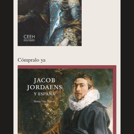
Cómpralo ya