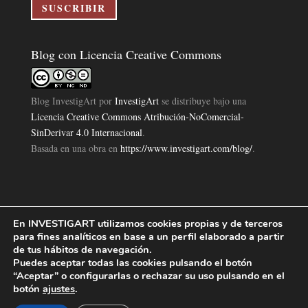
electrónico
SUSCRIBIR
Blog con Licencia Creative Commons
Blog InvestigArt
por
InvestigArt
se distribuye bajo una
Licencia Creative Commons Atribución-NoComercial-
SinDerivar 4.0 Internacional
.
Basada en una obra en
https://www.investigart.com/blog/
.
En INVESTIGART utilizamos cookies propias y de terceros
Política de Privacidad
Aviso Legal
Política de Cookies
|
|
|
para fines analíticos en base a un perfil elaborado a partir
Diseño Pagina Web 4U
Investigart Copyright © 2019. |
de tus hábitos de navegación.
Puedes aceptar todas las cookies pulsando el botón
“Aceptar” o configurarlas o rechazar su uso pulsando en el
botón
ajustes
.