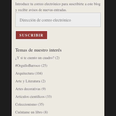
Introduce tu correo electrónico para suscribirte a este blog
y recibir avisos de nuevas entradas.
Dirección
de
correo
electrónico
SUSCRIBIR
Temas de nuestro interés
¿Y si te cuento un cuadro?
(2)
#OrgulloBarroco
(25)
Arquitectura
(104)
Arte y Literatura
(2)
Artes decorativas
(9)
Artículos científicos
(33)
Coleccionismo
(35)
Cuéntame un libro
(8)