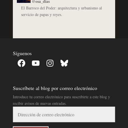
@osa_dias
El Barroco del Poder: arquitectura y urbanismo al
servicio de papas y reyes.
Síguenos
Facebook
YouTube
Instagram
Bluesky
Suscríbete al blog por correo electrónico
Introduce tu correo electrónico para suscribirte a este blog y
recibir avisos de nuevas entradas.
Dirección
de
correo