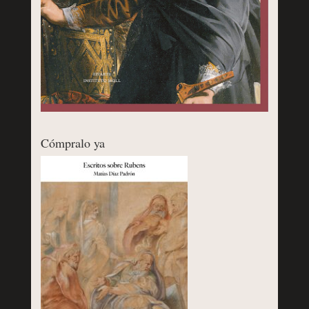
Cómpralo ya