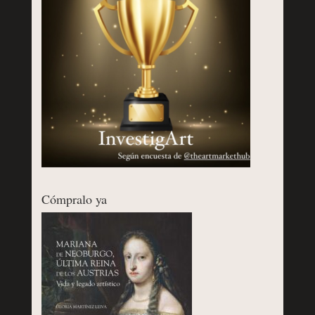
Cómpralo ya