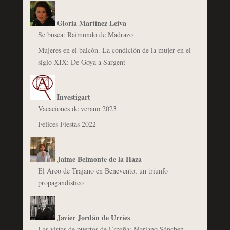
Gloria Martínez Leiva
Se busca: Raimundo de Madrazo
Mujeres en el balcón. La condición de la mujer en el
siglo XIX: De Goya a Sargent
Investigart
Vacaciones de verano 2023
Felices Fiestas 2022
Jaime Belmonte de la Haza
El Arco de Trajano en Benevento, un triunfo
propagandístico
Javier Jordán de Urríes
Las vistas de puertos de España: Mariano Sánchez