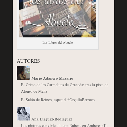
Los Libros del Abuelo
AUTORES
Mario Adanero Mazarío
El Cristo de las Carmelitas de Granada: tras la pista de
Alonso de Mena
El Salón de Reinos, especial #OrgulloBarroco
Ana Diéguez-Rodríguez
Los pintores conviviendo con Rubens en Amberes (I).