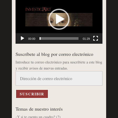
de
vídeo
00:00
01:29
Suscríbete al blog por correo electrónico
Introduce tu correo electrónico para suscribirte a este blog
y recibir avisos de nuevas entradas.
Dirección
de
correo
electrónico
SUSCRIBIR
Temas de nuestro interés
¿Y si te cuento un cuadro?
(2)