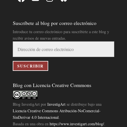
Suscríbete al blog por correo electrónico
Introduce tu correo electrónico para suscribirte a este blog y
recibir avisos de nuevas entradas.
Dirección
de
correo
electrónico
SUSCRIBIR
Blog con Licencia Creative Commons
Blog InvestigArt
por
InvestigArt
se distribuye bajo una
Licencia Creative Commons Atribución-NoComercial-
SinDerivar 4.0 Internacional
.
Basada en una obra en
https://www.investigart.com/blog/
.