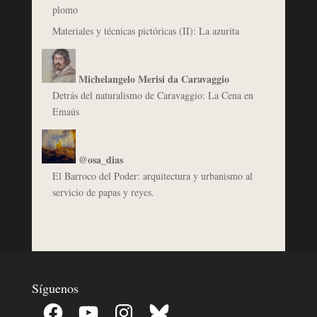
plomo
Materiales y técnicas pictóricas (II): La azurita
Michelangelo Merisi da Caravaggio
Detrás del naturalismo de Caravaggio: La Cena en
Emaús
@osa_dias
El Barroco del Poder: arquitectura y urbanismo al
servicio de papas y reyes.
Síguenos
Facebook
YouTube
Instagram
Bluesky