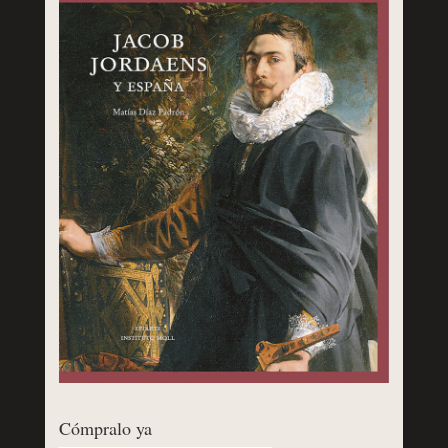
Cómpralo ya