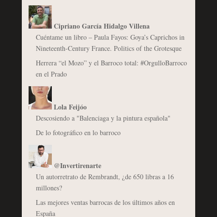
Cipriano García Hidalgo Villena
Cuéntame un libro – Paula Fayos: Goya’s Caprichos in
Nineteenth-Century France. Politics of the Grotesque
Herrera “el Mozo” y el Barroco total: #OrgulloBarroco
en el Prado
Lola Feijóo
Descosiendo a "Balenciaga y la pintura española"
De lo fotográfico en lo barroco
@Invertirenarte
Un autorretrato de Rembrandt, ¿de 650 libras a 16
millones?
Las mejores ventas barrocas de los últimos años en
España