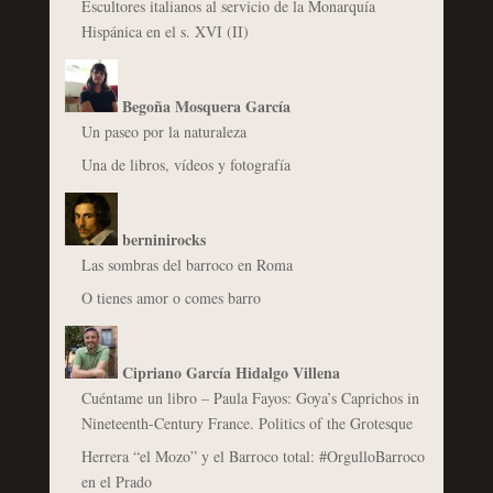
Escultores italianos al servicio de la Monarquía
Hispánica en el s. XVI (II)
Begoña Mosquera García
Un paseo por la naturaleza
Una de libros, vídeos y fotografía
berninirocks
Las sombras del barroco en Roma
O tienes amor o comes barro
Cipriano García Hidalgo Villena
Cuéntame un libro – Paula Fayos: Goya’s Caprichos in
Nineteenth-Century France. Politics of the Grotesque
Herrera “el Mozo” y el Barroco total: #OrgulloBarroco
en el Prado