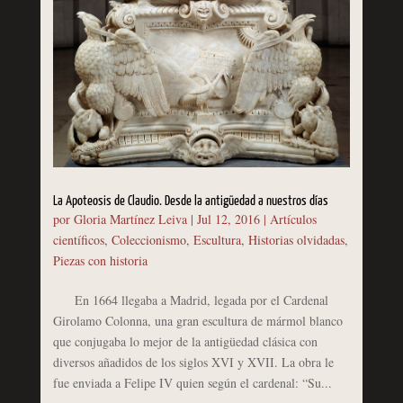
La Apoteosis de Claudio. Desde la antigüedad a nuestros días
por
Gloria Martínez Leiva
|
Jul 12, 2016
|
Artículos
científicos
,
Coleccionismo
,
Escultura
,
Historias olvidadas
,
Piezas con historia
En 1664 llegaba a Madrid, legada por el Cardenal
Girolamo Colonna, una gran escultura de mármol blanco
que conjugaba lo mejor de la antigüedad clásica con
diversos añadidos de los siglos XVI y XVII. La obra le
fue enviada a Felipe IV quien según el cardenal: “Su...