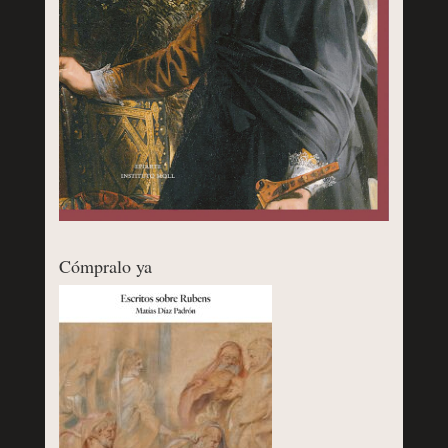
Cómpralo ya