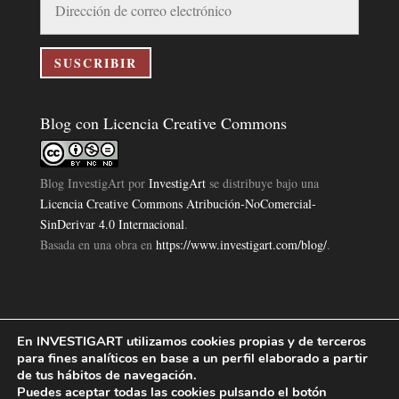
de
correo
electrónico
SUSCRIBIR
Blog con Licencia Creative Commons
Blog InvestigArt
por
InvestigArt
se distribuye bajo una
Licencia Creative Commons Atribución-NoComercial-
SinDerivar 4.0 Internacional
.
Basada en una obra en
https://www.investigart.com/blog/
.
En INVESTIGART utilizamos cookies propias y de terceros
Política de Privacidad
Aviso Legal
Política de Cookies
|
|
|
para fines analíticos en base a un perfil elaborado a partir
Diseño Pagina Web 4U
Investigart Copyright © 2019. |
de tus hábitos de navegación.
Puedes aceptar todas las cookies pulsando el botón