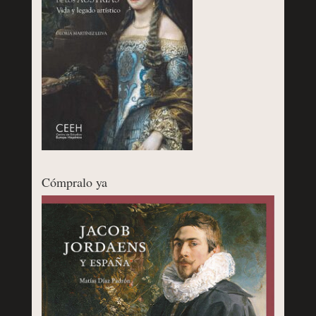
Cómpralo ya