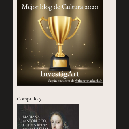
Cómpralo ya