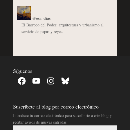
@osa_dias
El Barroco del Poder: arquitectura y urbanismo al
servicio de papas y reyes.
Síguenos
Facebook
YouTube
Instagram
Bluesky
Suscríbete al blog por correo electrónico
Introduce tu correo electrónico para suscribirte a este blog y
recibir avisos de nuevas entradas.
Dirección