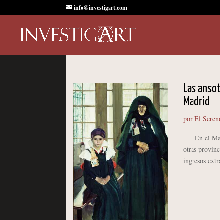
info@investigart.com
Las ansot
Madrid
por
El Seren
En el Madrid
otras provinc
ingresos extr