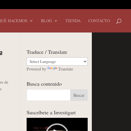
QUÉ HACEMOS
BLOG
TIENDA
CONTACTO
Traduce / Translate
a
Powered by
Translate
es de
Busca contenido
s
Suscríbete a Investigart
Reproductor
de