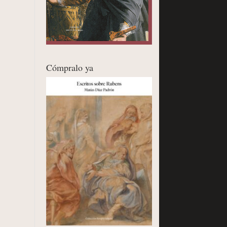
Cómpralo ya