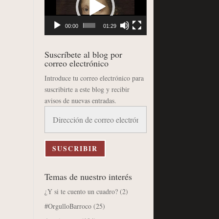
vídeo
00:00
01:29
Suscríbete al blog por
correo electrónico
Introduce tu correo electrónico para
suscribirte a este blog y recibir
avisos de nuevas entradas.
Dirección
de
correo
electrónico
SUSCRIBIR
Temas de nuestro interés
¿Y si te cuento un cuadro?
(2)
#OrgulloBarroco
(25)