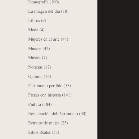
Iconografía
(100)
La imagen del día
(18)
Libros
(9)
Moda
(4)
Mujeres en el arte
(44)
Museos
(42)
Música
(7)
Noticias
(87)
Opinión
(36)
Patrimonio perdido
(53)
Piezas con historia
(141)
Pintura
(184)
Restauración del Patrimonio
(30)
Retratos de mujer
(23)
Sitios Reales
(53)