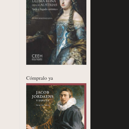
Cómpralo ya