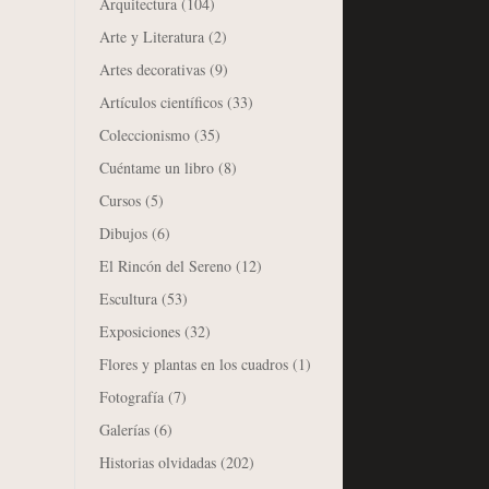
Arquitectura
(104)
Arte y Literatura
(2)
Artes decorativas
(9)
Artículos científicos
(33)
Coleccionismo
(35)
Cuéntame un libro
(8)
Cursos
(5)
Dibujos
(6)
El Rincón del Sereno
(12)
Escultura
(53)
Exposiciones
(32)
Flores y plantas en los cuadros
(1)
Fotografía
(7)
Galerías
(6)
Historias olvidadas
(202)