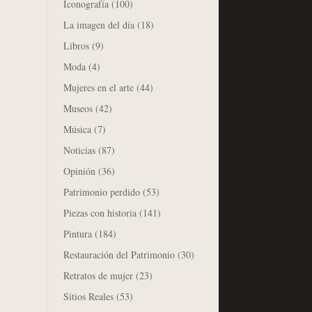
Iconografía
(100)
La imagen del día
(18)
Libros
(9)
Moda
(4)
Mujeres en el arte
(44)
Museos
(42)
Música
(7)
Noticias
(87)
Opinión
(36)
Patrimonio perdido
(53)
Piezas con historia
(141)
Pintura
(184)
Restauración del Patrimonio
(30)
Retratos de mujer
(23)
Sitios Reales
(53)