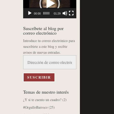
vídeo
00:00
01:29
Suscríbete al blog por
correo electrónico
Introduce tu correo electrónico para
suscribirte a este blog y recibir
avisos de nuevas entradas.
Dirección
de
correo
electrónico
SUSCRIBIR
Temas de nuestro interés
¿Y si te cuento un cuadro?
(2)
#OrgulloBarroco
(25)