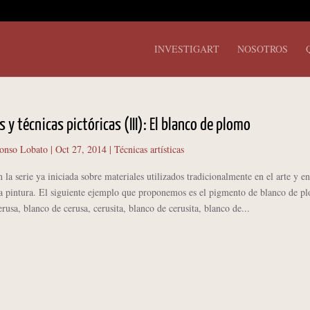
INVESTIGART
NOSOTROS
s y técnicas pictóricas (III): El blanco de plomo
onso Lobato
|
Oct 27, 2014
|
Técnicas artísticas
la serie ya iniciada sobre materiales utilizados tradicionalmente en el arte y en
la pintura. El siguiente ejemplo que proponemos es el pigmento de blanco de p
erusa, blanco de cerusa, cerusita, blanco de cerusita, blanco de...