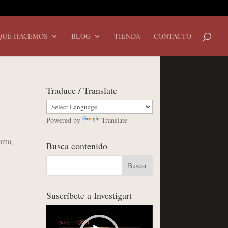
QUÉ HACEMOS
BLOG
TIENDA
CONTACTO
Traduce / Translate
Powered by
Translate
lomo,
Busca contenido
Suscríbete a Investigart
Reproductor
de