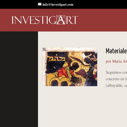
info@investigart.com
Materiale
por
María Al
Seguimos con 
concreto en 
(albayalde, c