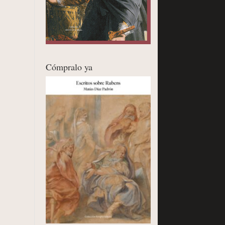
Cómpralo ya