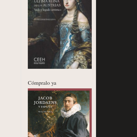
Cómpralo ya