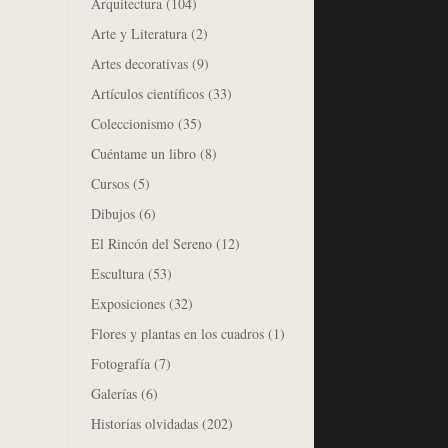
Arquitectura
(104)
Arte y Literatura
(2)
Artes decorativas
(9)
Artículos científicos
(33)
Coleccionismo
(35)
Cuéntame un libro
(8)
Cursos
(5)
Dibujos
(6)
El Rincón del Sereno
(12)
Escultura
(53)
Exposiciones
(32)
Flores y plantas en los cuadros
(1)
Fotografía
(7)
Galerías
(6)
Historias olvidadas
(202)