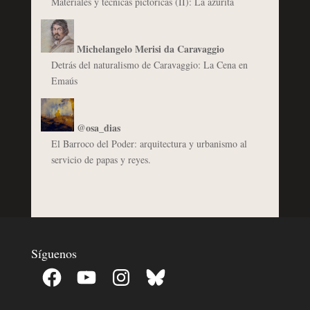
Materiales y técnicas pictóricas (II): La azurita
Michelangelo Merisi da Caravaggio
Detrás del naturalismo de Caravaggio: La Cena en
Emaús
@osa_dias
El Barroco del Poder: arquitectura y urbanismo al
servicio de papas y reyes.
Síguenos
Facebook
YouTube
Instagram
Bluesky