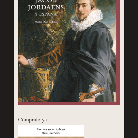
Cómpralo ya