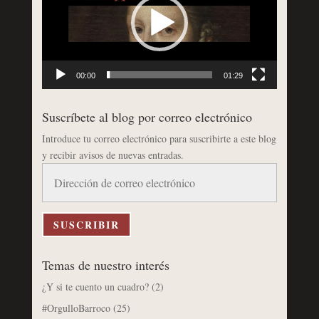
00:00
01:29
Suscríbete al blog por correo electrónico
Introduce tu correo electrónico para suscribirte a este blog
y recibir avisos de nuevas entradas.
Dirección
de
correo
electrónico
SUSCRIBIR
Temas de nuestro interés
¿Y si te cuento un cuadro?
(2)
#OrgulloBarroco
(25)