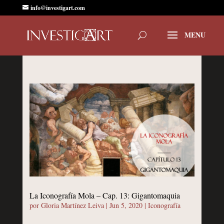
info@investigart.com
La Iconografía Mola – Cap. 13: Gigantomaquia
por
Gloria Martínez Leiva
|
Jun 5, 2020
|
Iconografía