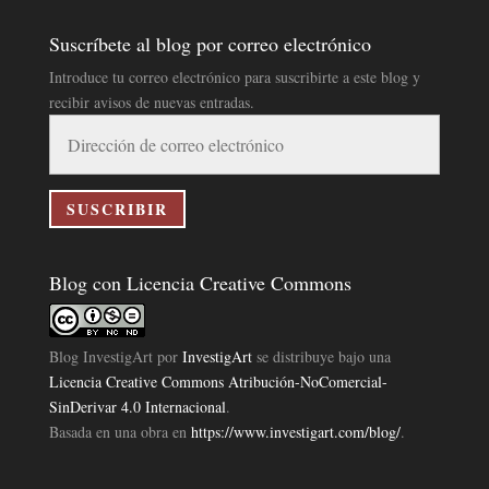
Suscríbete al blog por correo electrónico
Introduce tu correo electrónico para suscribirte a este blog y
recibir avisos de nuevas entradas.
Dirección
de
correo
electrónico
SUSCRIBIR
Blog con Licencia Creative Commons
Blog InvestigArt
por
InvestigArt
se distribuye bajo una
Licencia Creative Commons Atribución-NoComercial-
SinDerivar 4.0 Internacional
.
Basada en una obra en
https://www.investigart.com/blog/
.