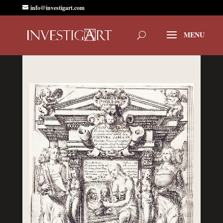
info@investigart.com