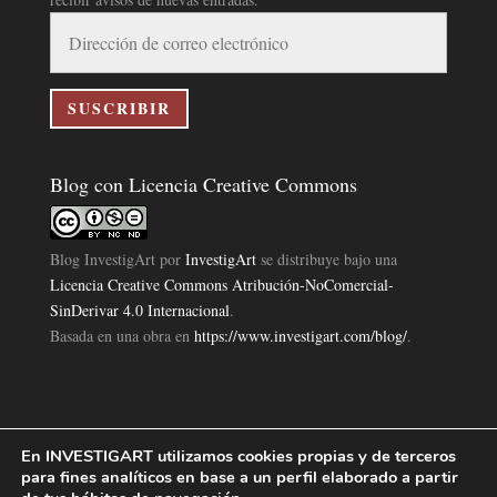
Dirección
de
correo
electrónico
SUSCRIBIR
Blog con Licencia Creative Commons
Blog InvestigArt
por
InvestigArt
se distribuye bajo una
Licencia Creative Commons Atribución-NoComercial-
SinDerivar 4.0 Internacional
.
Basada en una obra en
https://www.investigart.com/blog/
.
En INVESTIGART utilizamos cookies propias y de terceros
Política de Privacidad
Aviso Legal
Política de Cookies
|
|
|
para fines analíticos en base a un perfil elaborado a partir
Diseño Pagina Web 4U
Investigart Copyright © 2019. |