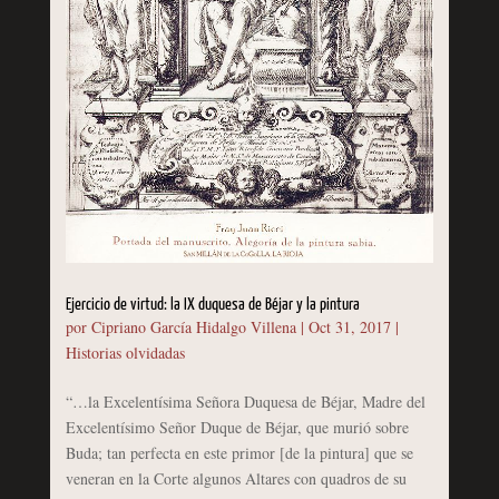
Ejercicio de virtud: la IX duquesa de Béjar y la pintura
por
Cipriano García Hidalgo Villena
|
Oct 31, 2017
|
Historias olvidadas
“…la Excelentísima Señora Duquesa de Béjar, Madre del
Excelentísimo Señor Duque de Béjar, que murió sobre
Buda; tan perfecta en este primor [de la pintura] que se
veneran en la Corte algunos Altares con quadros de su