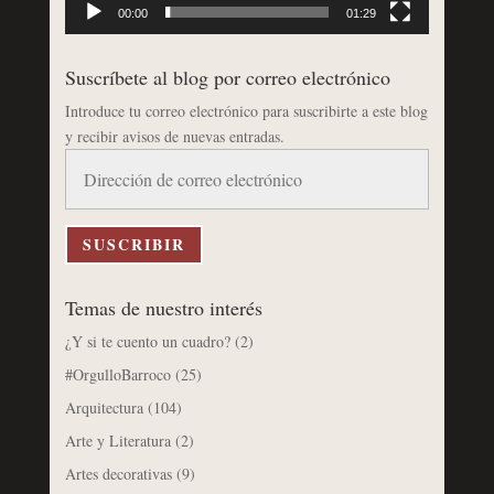
00:00
01:29
Suscríbete al blog por correo electrónico
Introduce tu correo electrónico para suscribirte a este blog
y recibir avisos de nuevas entradas.
Dirección
de
correo
electrónico
SUSCRIBIR
Temas de nuestro interés
¿Y si te cuento un cuadro?
(2)
#OrgulloBarroco
(25)
Arquitectura
(104)
Arte y Literatura
(2)
Artes decorativas
(9)