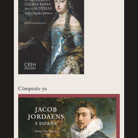
Cómpralo ya