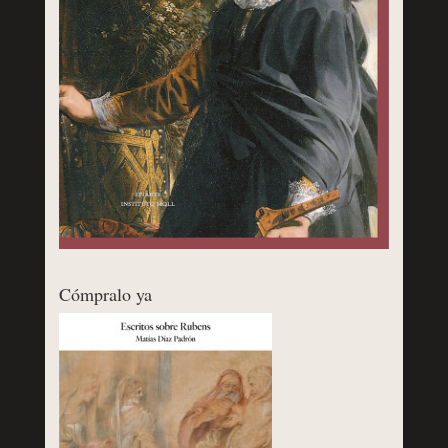
Cómpralo ya