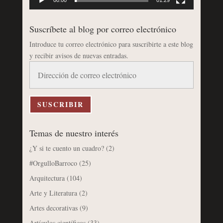
00:00
01:29
Suscríbete al blog por correo electrónico
Introduce tu correo electrónico para suscribirte a este blog
y recibir avisos de nuevas entradas.
Dirección
de
correo
electrónico
SUSCRIBIR
Temas de nuestro interés
¿Y si te cuento un cuadro?
(2)
#OrgulloBarroco
(25)
Arquitectura
(104)
Arte y Literatura
(2)
Artes decorativas
(9)
Artículos científicos
(33)