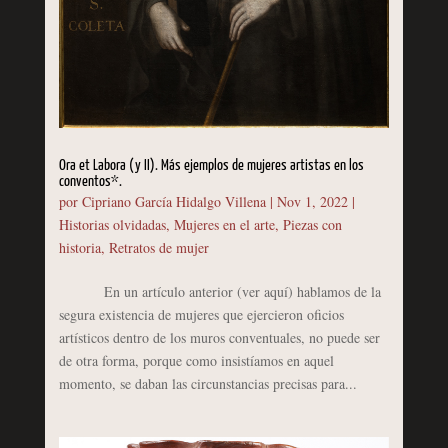
Ora et Labora (y II). Más ejemplos de mujeres artistas en los
conventos*.
por
Cipriano García Hidalgo Villena
|
Nov 1, 2022
|
Historias olvidadas
,
Mujeres en el arte
,
Piezas con
historia
,
Retratos de mujer
En un artículo anterior (ver aquí) hablamos de la
segura existencia de mujeres que ejercieron oficios
artísticos dentro de los muros conventuales, no puede ser
de otra forma, porque como insistíamos en aquel
momento, se daban las circunstancias precisas para...