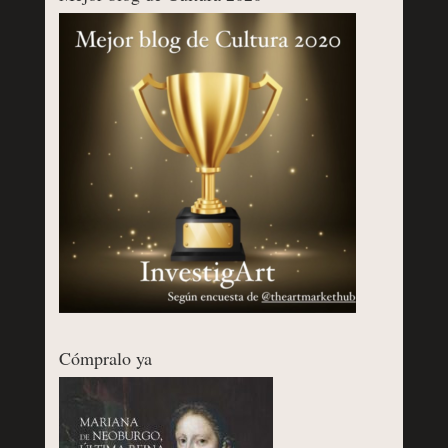
Cómpralo ya