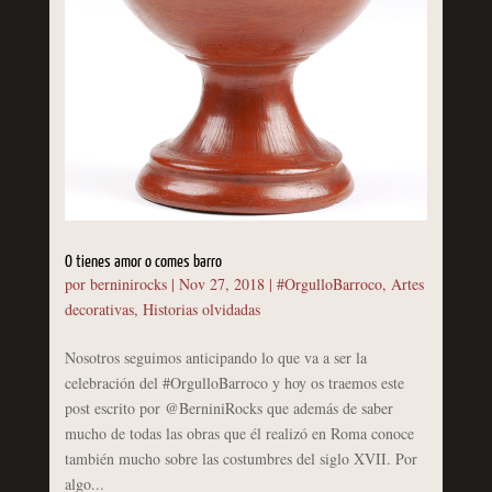
O tienes amor o comes barro
por
berninirocks
|
Nov 27, 2018
|
#OrgulloBarroco
,
Artes
decorativas
,
Historias olvidadas
Nosotros seguimos anticipando lo que va a ser la
celebración del #OrgulloBarroco y hoy os traemos este
post escrito por @BerniniRocks que además de saber
mucho de todas las obras que él realizó en Roma conoce
también mucho sobre las costumbres del siglo XVII. Por
algo...