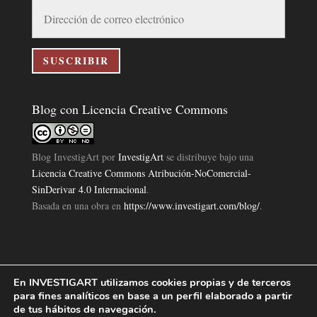
Dirección
de
correo
electrónico
SUSCRIBIR
Blog con Licencia Creative Commons
Blog InvestigArt
por
InvestigArt
se distribuye bajo una
Licencia Creative Commons Atribución-NoComercial-
SinDerivar 4.0 Internacional
.
Basada en una obra en
https://www.investigart.com/blog/
.
En INVESTIGART utilizamos cookies propias y de terceros
Política de Privacidad
Aviso Legal
Política de Cookies
|
|
|
para fines analíticos en base a un perfil elaborado a partir
Diseño Pagina Web 4U
Investigart Copyright © 2019. |
de tus hábitos de navegación.