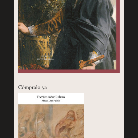
Cómpralo ya