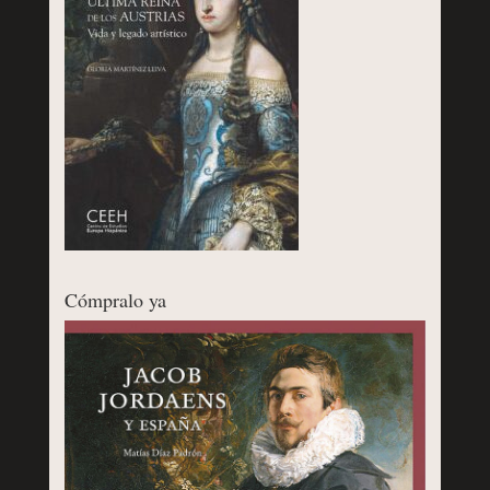
Cómpralo ya