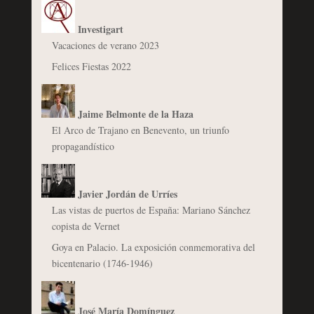
Investigart
Vacaciones de verano 2023
Felices Fiestas 2022
Jaime Belmonte de la Haza
El Arco de Trajano en Benevento, un triunfo
propagandístico
Javier Jordán de Urríes
Las vistas de puertos de España: Mariano Sánchez
copista de Vernet
Goya en Palacio. La exposición conmemorativa del
bicentenario (1746-1946)
José María Domínguez