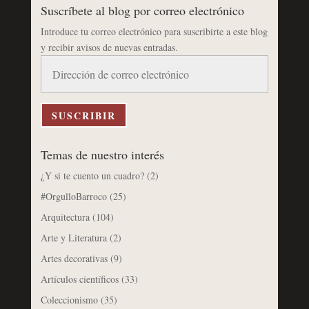
Suscríbete al blog por correo electrónico
Introduce tu correo electrónico para suscribirte a este blog
y recibir avisos de nuevas entradas.
Dirección
de
correo
electrónico
SUSCRIBIR
Temas de nuestro interés
¿Y si te cuento un cuadro?
(2)
#OrgulloBarroco
(25)
Arquitectura
(104)
Arte y Literatura
(2)
Artes decorativas
(9)
Artículos científicos
(33)
Coleccionismo
(35)