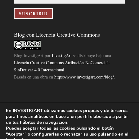
correo
electrónico
SUSCRIBIR
Blog con Licencia Creative Commons
Blog InvestigArt
por
InvestigArt
se distribuye bajo una
Licencia Creative Commons Atribución-NoComercial-
SinDerivar 4.0 Internacional
.
Basada en una obra en
https://www.investigart.com/blog/
.
En INVESTIGART utilizamos cookies propias y de terceros
Política de Privacidad
Aviso Legal
Política de Cookies
|
|
|
para fines analíticos en base a un perfil elaborado a partir
Diseño Pagina Web 4U
Investigart Copyright © 2019. |
de tus hábitos de navegación.
Puedes aceptar todas las cookies pulsando el botón
“Aceptar” o configurarlas o rechazar su uso pulsando en el