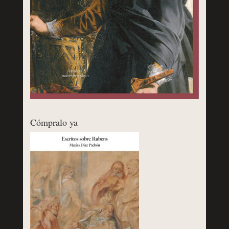
Cómpralo ya