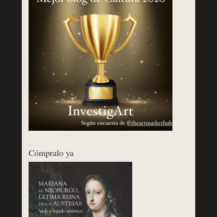
Cómpralo ya