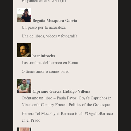
Hispánica en el s. XVI (II)
Begoña Mosquera García
Un paseo por la naturaleza
Una de libros, vídeos y fotografía
berninirocks
Las sombras del barroco en Roma
O tienes amor o comes barro
Cipriano García Hidalgo Villena
Cuéntame un libro – Paula Fayos: Goya’s Caprichos in
Nineteenth-Century France. Politics of the Grotesque
Herrera “el Mozo” y el Barroco total: #OrgulloBarroco
en el Prado