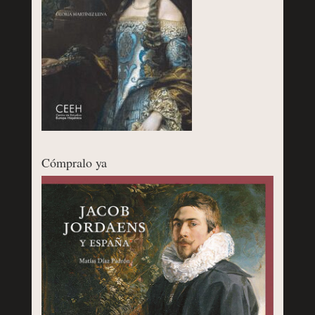
Cómpralo ya