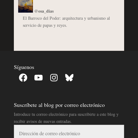
@osa_dias
El Barroco del Poder: arquitectura y urbanismo al
servicio de papas y reyes.
Síguenos
Facebook
YouTube
Instagram
Bluesky
Suscríbete al blog por correo electrónico
Introduce tu correo electrónico para suscribirte a este blog y
recibir avisos de nuevas entradas.
Dirección
de