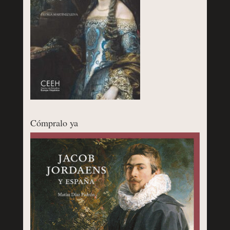
Cómpralo ya