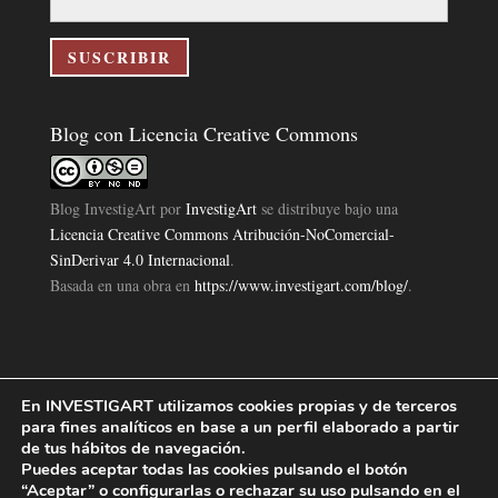
correo
electrónico
SUSCRIBIR
Blog con Licencia Creative Commons
Blog InvestigArt
por
InvestigArt
se distribuye bajo una
Licencia Creative Commons Atribución-NoComercial-
SinDerivar 4.0 Internacional
.
Basada en una obra en
https://www.investigart.com/blog/
.
En INVESTIGART utilizamos cookies propias y de terceros
Política de Privacidad
Aviso Legal
Política de Cookies
|
|
|
para fines analíticos en base a un perfil elaborado a partir
Diseño Pagina Web 4U
Investigart Copyright © 2019. |
de tus hábitos de navegación.
Puedes aceptar todas las cookies pulsando el botón
“Aceptar” o configurarlas o rechazar su uso pulsando en el