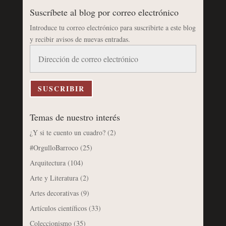
Suscríbete al blog por correo electrónico
Introduce tu correo electrónico para suscribirte a este blog
y recibir avisos de nuevas entradas.
Dirección
de
correo
electrónico
SUSCRIBIR
Temas de nuestro interés
¿Y si te cuento un cuadro?
(2)
#OrgulloBarroco
(25)
Arquitectura
(104)
Arte y Literatura
(2)
Artes decorativas
(9)
Artículos científicos
(33)
Coleccionismo
(35)