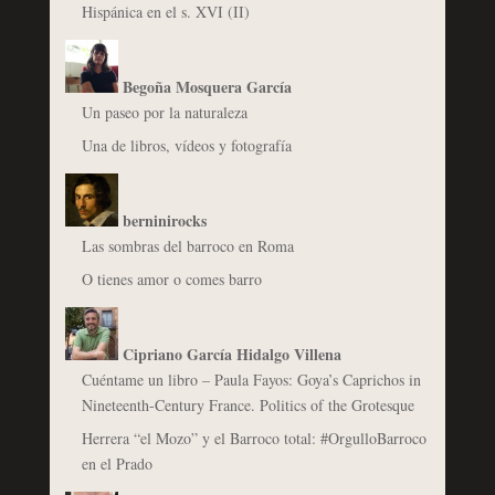
Hispánica en el s. XVI (II)
Begoña Mosquera García
Un paseo por la naturaleza
Una de libros, vídeos y fotografía
berninirocks
Las sombras del barroco en Roma
O tienes amor o comes barro
Cipriano García Hidalgo Villena
Cuéntame un libro – Paula Fayos: Goya’s Caprichos in
Nineteenth-Century France. Politics of the Grotesque
Herrera “el Mozo” y el Barroco total: #OrgulloBarroco
en el Prado