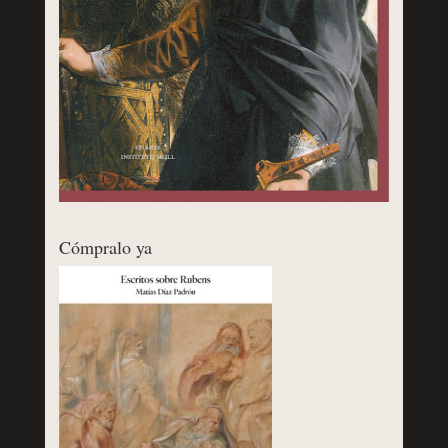
Cómpralo ya