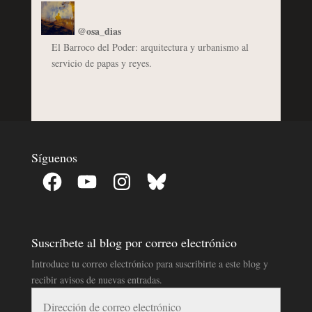
@osa_dias
El Barroco del Poder: arquitectura y urbanismo al
servicio de papas y reyes.
Síguenos
Facebook
YouTube
Instagram
Bluesky
Suscríbete al blog por correo electrónico
Introduce tu correo electrónico para suscribirte a este blog y
recibir avisos de nuevas entradas.
Dirección
de