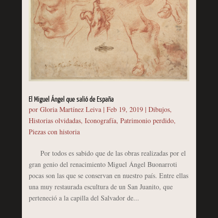
El Miguel Ángel que salió de España
por
Gloria Martínez Leiva
|
Feb 19, 2019
|
Dibujos
,
Historias olvidadas
,
Iconografía
,
Patrimonio perdido
,
Piezas con historia
Por todos es sabido que de las obras realizadas por el
gran genio del renacimiento Miguel Ángel Buonarroti
pocas son las que se conservan en nuestro país. Entre ellas
una muy restaurada escultura de un San Juanito, que
perteneció a la capilla del Salvador de...