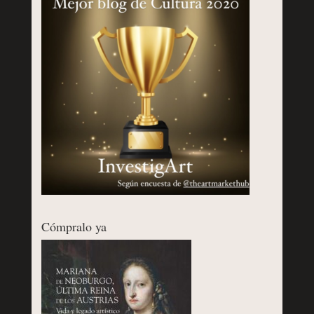
Cómpralo ya