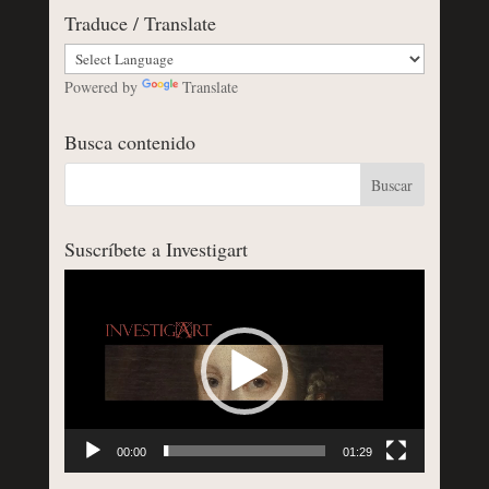
Traduce / Translate
Powered by
Translate
Busca contenido
Suscríbete a Investigart
Reproductor
de
vídeo
00:00
01:29