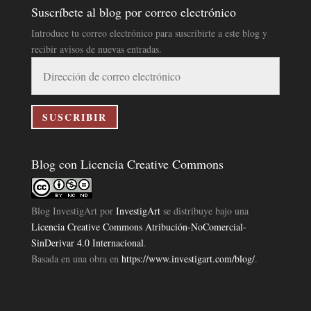
Suscríbete al blog por correo electrónico
Introduce tu correo electrónico para suscribirte a este blog y
recibir avisos de nuevas entradas.
Dirección
de
correo
electrónico
SUSCRIBIR
Blog con Licencia Creative Commons
Blog InvestigArt
por
InvestigArt
se distribuye bajo una
Licencia Creative Commons Atribución-NoComercial-
SinDerivar 4.0 Internacional
.
Basada en una obra en
https://www.investigart.com/blog/
.