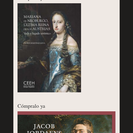
Cómpralo ya