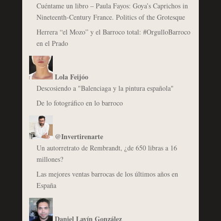
Cuéntame un libro – Paula Fayos: Goya’s Caprichos in
Nineteenth-Century France. Politics of the Grotesque
Herrera “el Mozo” y el Barroco total: #OrgulloBarroco
en el Prado
Lola Feijóo
Descosiendo a "Balenciaga y la pintura española"
De lo fotográfico en lo barroco
@Invertirenarte
Un autorretrato de Rembrandt, ¿de 650 libras a 16
millones?
Las mejores ventas barrocas de los últimos años en
España
Daniel Lavín González