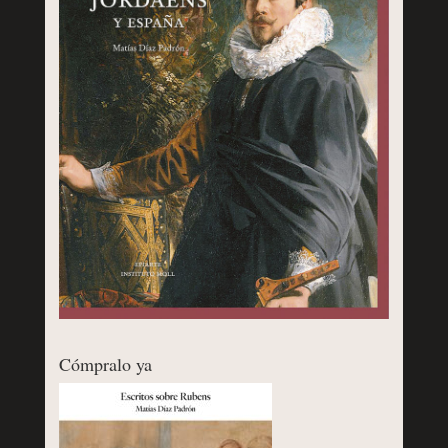
Cómpralo ya