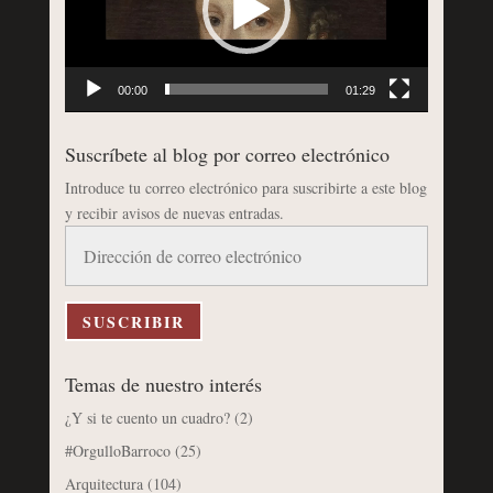
00:00
01:29
Suscríbete al blog por correo electrónico
Introduce tu correo electrónico para suscribirte a este blog
y recibir avisos de nuevas entradas.
Dirección
de
correo
electrónico
SUSCRIBIR
Temas de nuestro interés
¿Y si te cuento un cuadro?
(2)
#OrgulloBarroco
(25)
Arquitectura
(104)