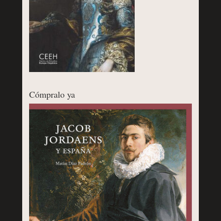
Cómpralo ya