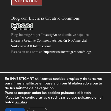
SUSCRIBIR
Blog con Licencia Creative Commons
Blog InvestigArt
por
InvestigArt
se distribuye bajo una
Licencia Creative Commons Atribución-NoComercial-
SinDerivar 4.0 Internacional
.
Basada en una obra en
https://www.investigart.com/blog/
.
En INVESTIGART utilizamos cookies propias y de terceros
Política de Privacidad
Aviso Legal
Política de Cookies
|
|
|
para fines analíticos en base a un perfil elaborado a partir
Diseño Pagina Web 4U
Investigart Copyright © 2019. |
de tus hábitos de navegación.
Puedes aceptar todas las cookies pulsando el botón
“Aceptar” o configurarlas o rechazar su uso pulsando en el
botón
ajustes
.