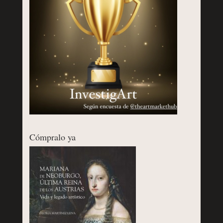
Cómpralo ya