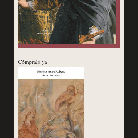
Cómpralo ya