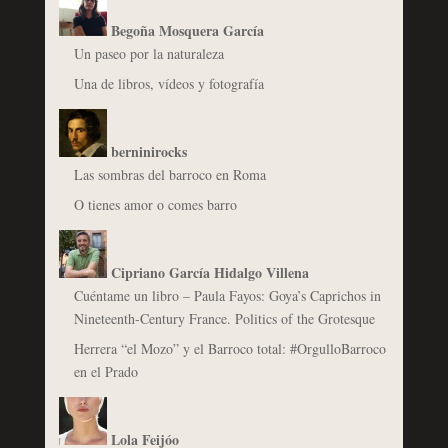
Begoña Mosquera García
Un paseo por la naturaleza
Una de libros, vídeos y fotografía
berninirocks
Las sombras del barroco en Roma
O tienes amor o comes barro
Cipriano García Hidalgo Villena
Cuéntame un libro – Paula Fayos: Goya’s Caprichos in
Nineteenth-Century France. Politics of the Grotesque
Herrera “el Mozo” y el Barroco total: #OrgulloBarroco
en el Prado
Lola Feijóo