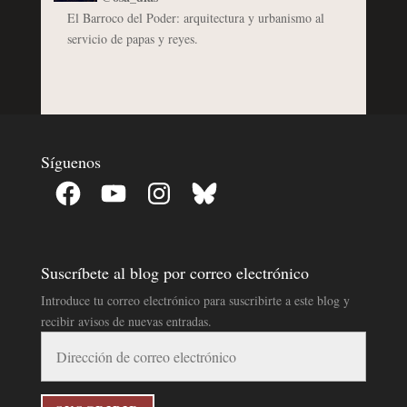
El Barroco del Poder: arquitectura y urbanismo al
servicio de papas y reyes.
Síguenos
Facebook
YouTube
Instagram
Bluesky
Suscríbete al blog por correo electrónico
Introduce tu correo electrónico para suscribirte a este blog y
recibir avisos de nuevas entradas.
Dirección
de
correo
electrónico