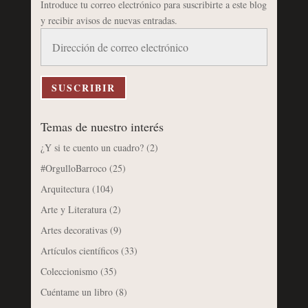
Introduce tu correo electrónico para suscribirte a este blog
y recibir avisos de nuevas entradas.
Dirección
de
correo
electrónico
SUSCRIBIR
Temas de nuestro interés
¿Y si te cuento un cuadro?
(2)
#OrgulloBarroco
(25)
Arquitectura
(104)
Arte y Literatura
(2)
Artes decorativas
(9)
Artículos científicos
(33)
Coleccionismo
(35)
Cuéntame un libro
(8)