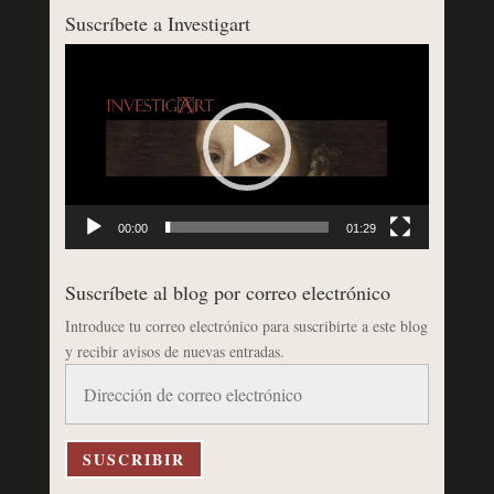
Suscríbete a Investigart
Reproductor
de
vídeo
00:00
01:29
Suscríbete al blog por correo electrónico
Introduce tu correo electrónico para suscribirte a este blog
y recibir avisos de nuevas entradas.
Dirección
de
correo
electrónico
SUSCRIBIR