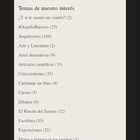
Temas de nuestro interés
¿Y si te cuento un cuadro?
(2)
#OrgulloBarroco
(25)
Arquitectura
(104)
Arte y Literatura
(2)
Artes decorativas
(9)
Artículos científicos
(33)
Coleccionismo
(35)
Cuéntame un libro
(8)
Cursos
(5)
Dibujos
(6)
El Rincón del Sereno
(12)
Escultura
(53)
Exposiciones
(32)
Flores y plantas en los cuadros
(1)