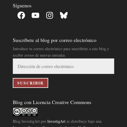
Síguenos
Facebook
YouTube
Instagram
Bluesky
Suscríbete al blog por correo electrónico
Introduce tu correo electrónico para suscribirte a este blog y
recibir avisos de nuevas entradas.
Dirección
de
correo
electrónico
SUSCRIBIR
Blog con Licencia Creative Commons
Blog InvestigArt
por
InvestigArt
se distribuye bajo una