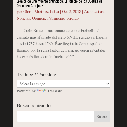
Crónica de una muerte anunciada: El Palacio de los Duques de
Osuna en Aranjuez
por
Gloria Martínez Leiva
|
Oct 2, 2018
|
Arquitectura
,
Noticias
,
Opinión
,
Patrimonio perdido
Carlo Broschi, más conocido como Farinelli, el
castrato más afamado del siglo XVIII, residió en España
desde 1737 hasta 1760. Éste llegó a la Corte española
llamado por la reina Isabel de Farnesio quien intentaba
hacer más llevadera la “melancolía”...
Traduce / Translate
Powered by
Translate
Busca contenido