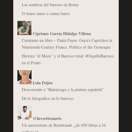
Las sombras del barroco en Roma
O tienes amor o comes barro
Cipriano García Hidalgo Villena
Cuéntame un libro – Paula Fayos: Goya’s Caprichos in
Nineteenth-Century France. Politics of the Grotesque
Herrera “el Mozo” y el Barroco total: #OrgulloBarroco
en el Prado
Lola Feijóo
Descosiendo a "Balenciaga y la pintura española"
De lo fotográfico en lo barroco
@Invertirenarte
Un autorretrato de Rembrandt, ¿de 650 libras a 16
millones?