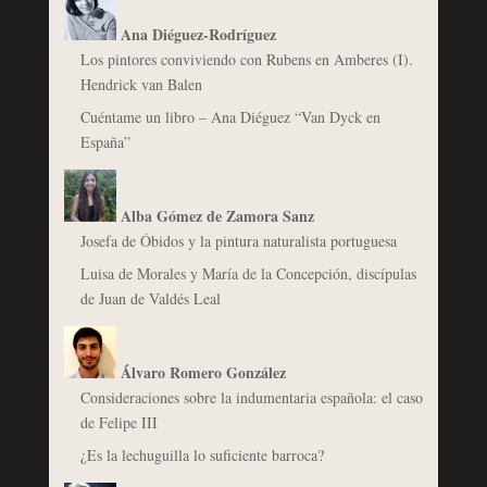
Ana Diéguez-Rodríguez
Los pintores conviviendo con Rubens en Amberes (I).
Hendrick van Balen
Cuéntame un libro – Ana Diéguez “Van Dyck en
España”
Alba Gómez de Zamora Sanz
Josefa de Óbidos y la pintura naturalista portuguesa
Luisa de Morales y María de la Concepción, discípulas
de Juan de Valdés Leal
Álvaro Romero González
Consideraciones sobre la indumentaria española: el caso
de Felipe III
¿Es la lechuguilla lo suficiente barroca?