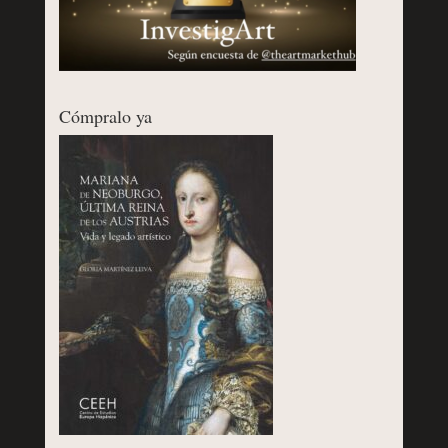
Cómpralo ya