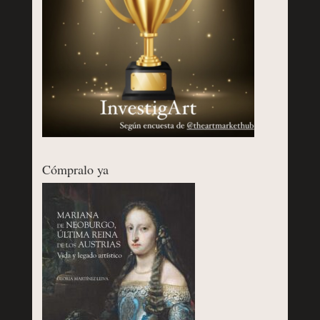
Cómpralo ya