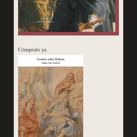
Cómpralo ya