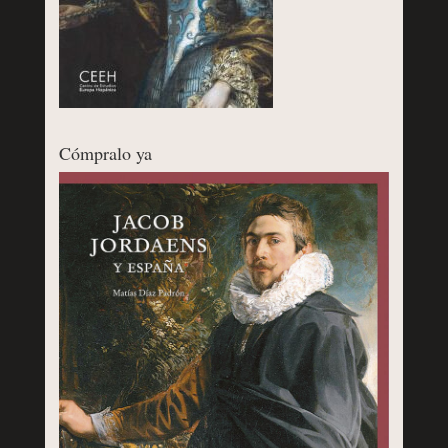
Cómpralo ya