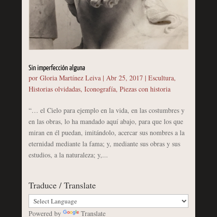
Sin imperfección alguna
por
Gloria Martínez Leiva
|
Abr 25, 2017
|
Escultura
,
Historias olvidadas
,
Iconografía
,
Piezas con historia
“… el Cielo para ejemplo en la vida, en las costumbres y
en las obras, lo ha mandado aquí abajo, para que los que
miran en él puedan, imitándolo, acercar sus nombres a la
eternidad mediante la fama; y, mediante sus obras y sus
estudios, a la naturaleza; y,...
Traduce / Translate
Powered by
Translate