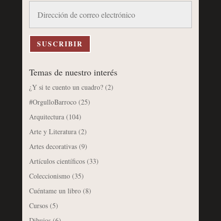
Dirección
de
correo
electrónico
SUSCRIBIR
Temas de nuestro interés
¿Y si te cuento un cuadro?
(2)
#OrgulloBarroco
(25)
Arquitectura
(104)
Arte y Literatura
(2)
Artes decorativas
(9)
Artículos científicos
(33)
Coleccionismo
(35)
Cuéntame un libro
(8)
Cursos
(5)
Dibujos
(6)