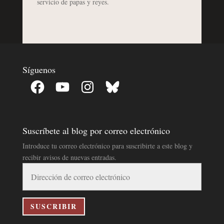
servicio de papas y reyes.
Síguenos
Facebook
YouTube
Instagram
Bluesky
Suscríbete al blog por correo electrónico
Introduce tu correo electrónico para suscribirte a este blog y
recibir avisos de nuevas entradas.
Dirección
de
correo
electrónico
SUSCRIBIR