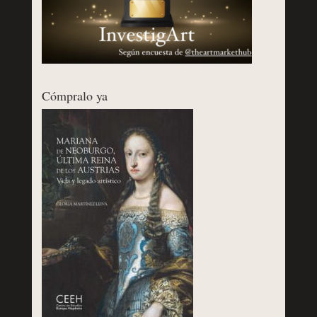
Cómpralo ya