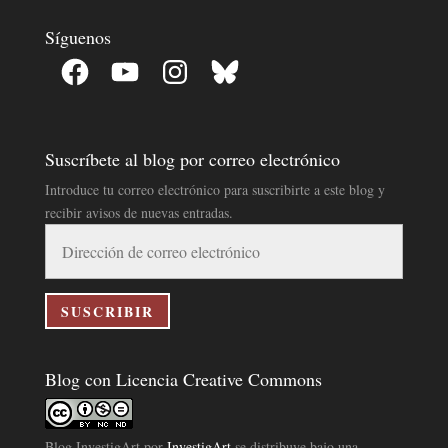
Síguenos
Facebook
YouTube
Instagram
Bluesky
Suscríbete al blog por correo electrónico
Introduce tu correo electrónico para suscribirte a este blog y
recibir avisos de nuevas entradas.
Dirección
de
correo
electrónico
SUSCRIBIR
Blog con Licencia Creative Commons
Blog InvestigArt
por
InvestigArt
se distribuye bajo una