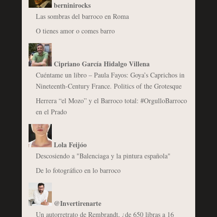
berninirocks
Las sombras del barroco en Roma
O tienes amor o comes barro
Cipriano García Hidalgo Villena
Cuéntame un libro – Paula Fayos: Goya’s Caprichos in
Nineteenth-Century France. Politics of the Grotesque
Herrera “el Mozo” y el Barroco total: #OrgulloBarroco
en el Prado
Lola Feijóo
Descosiendo a "Balenciaga y la pintura española"
De lo fotográfico en lo barroco
@Invertirenarte
Un autorretrato de Rembrandt, ¿de 650 libras a 16