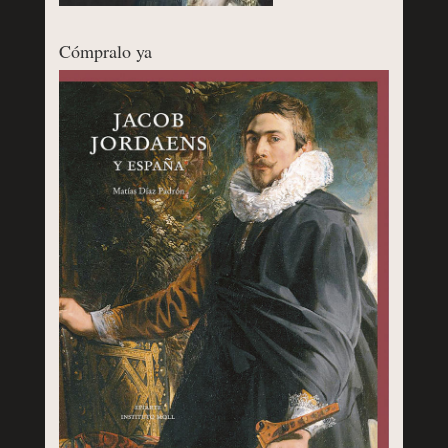
Cómpralo ya