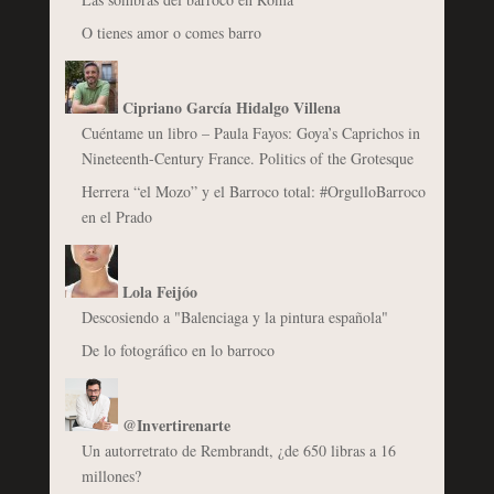
O tienes amor o comes barro
Cipriano García Hidalgo Villena
Cuéntame un libro – Paula Fayos: Goya’s Caprichos in
Nineteenth-Century France. Politics of the Grotesque
Herrera “el Mozo” y el Barroco total: #OrgulloBarroco
en el Prado
Lola Feijóo
Descosiendo a "Balenciaga y la pintura española"
De lo fotográfico en lo barroco
@Invertirenarte
Un autorretrato de Rembrandt, ¿de 650 libras a 16
millones?