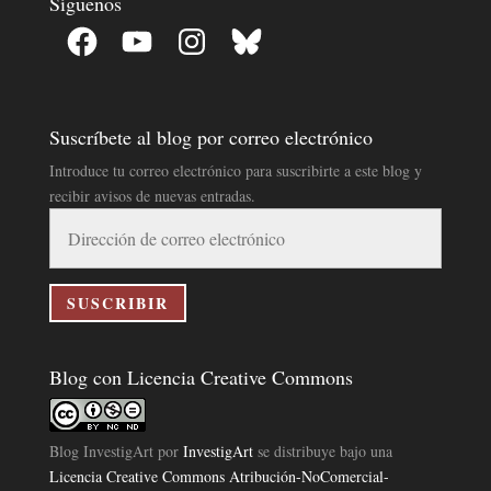
Síguenos
Facebook
YouTube
Instagram
Bluesky
Suscríbete al blog por correo electrónico
Introduce tu correo electrónico para suscribirte a este blog y
recibir avisos de nuevas entradas.
Dirección
de
correo
electrónico
SUSCRIBIR
Blog con Licencia Creative Commons
Blog InvestigArt
por
InvestigArt
se distribuye bajo una
Licencia Creative Commons Atribución-NoComercial-