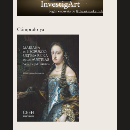
Cómpralo ya