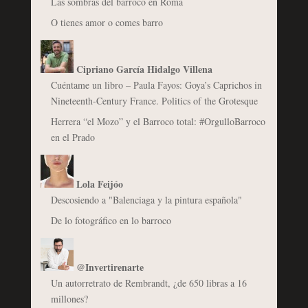
Las sombras del barroco en Roma
O tienes amor o comes barro
Cipriano García Hidalgo Villena
Cuéntame un libro – Paula Fayos: Goya’s Caprichos in
Nineteenth-Century France. Politics of the Grotesque
Herrera “el Mozo” y el Barroco total: #OrgulloBarroco
en el Prado
Lola Feijóo
Descosiendo a "Balenciaga y la pintura española"
De lo fotográfico en lo barroco
@Invertirenarte
Un autorretrato de Rembrandt, ¿de 650 libras a 16
millones?