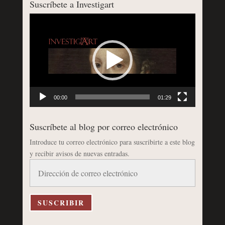
Suscríbete a Investigart
Reproductor
de
vídeo
00:00
01:29
Suscríbete al blog por correo electrónico
Introduce tu correo electrónico para suscribirte a este blog
y recibir avisos de nuevas entradas.
Dirección
de
correo
electrónico
SUSCRIBIR