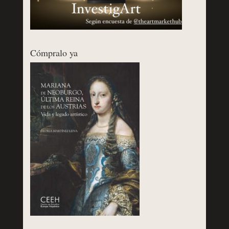
Cómpralo ya