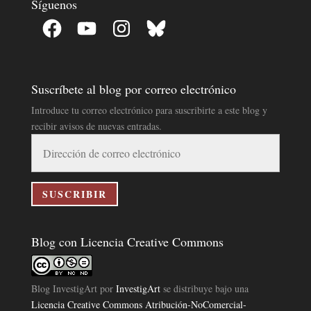
Síguenos
Facebook
YouTube
Instagram
Bluesky
Suscríbete al blog por correo electrónico
Introduce tu correo electrónico para suscribirte a este blog y
recibir avisos de nuevas entradas.
Dirección
de
correo
electrónico
SUSCRIBIR
Blog con Licencia Creative Commons
Blog InvestigArt
por
InvestigArt
se distribuye bajo una
Licencia Creative Commons Atribución-NoComercial-