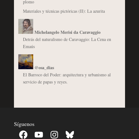
plomo
Materiales y técnicas pictóricas (II): La azurita
Michelangelo Merisi da Caravaggio
Detrás del naturalismo de Caravaggio: La Cena en
Emaús
@osa_dias
El Barroco del Poder: arquitectura y urbanismo al
servicio de papas y reyes.
Síguenos
Facebook
YouTube
Instagram
Bluesky