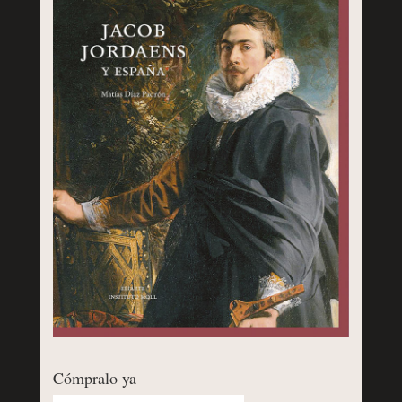
Cómpralo ya