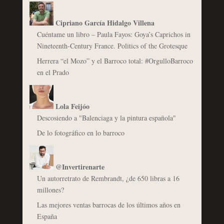
Cipriano García Hidalgo Villena
Cuéntame un libro – Paula Fayos: Goya’s Caprichos in
Nineteenth-Century France. Politics of the Grotesque
Herrera “el Mozo” y el Barroco total: #OrgulloBarroco
en el Prado
Lola Feijóo
Descosiendo a "Balenciaga y la pintura española"
De lo fotográfico en lo barroco
@Invertirenarte
Un autorretrato de Rembrandt, ¿de 650 libras a 16
millones?
Las mejores ventas barrocas de los últimos años en
España