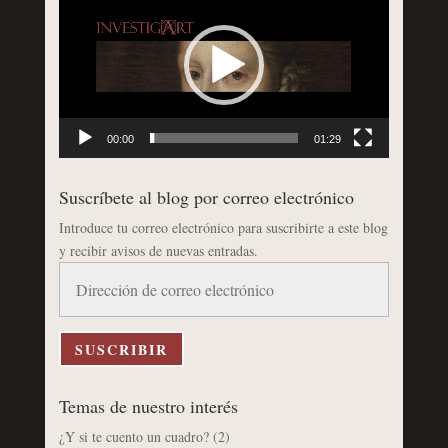
de
vídeo
00:00
01:29
Suscríbete al blog por correo electrónico
Introduce tu correo electrónico para suscribirte a este blog
y recibir avisos de nuevas entradas.
Dirección
de
correo
electrónico
SUSCRIBIR
Temas de nuestro interés
¿Y si te cuento un cuadro?
(2)