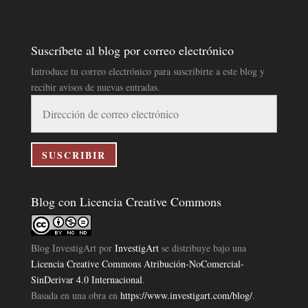
Suscríbete al blog por correo electrónico
Introduce tu correo electrónico para suscribirte a este blog y
recibir avisos de nuevas entradas.
Dirección
de
correo
electrónico
SUSCRIBIR
Blog con Licencia Creative Commons
Blog InvestigArt
por
InvestigArt
se distribuye bajo una
Licencia Creative Commons Atribución-NoComercial-
SinDerivar 4.0 Internacional
.
Basada en una obra en
https://www.investigart.com/blog/
.