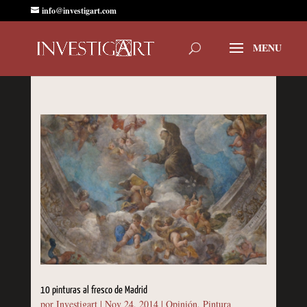
info@investigart.com
10 pinturas al fresco de Madrid
por
Investigart
|
Nov 24, 2014
|
Opinión
,
Pintura