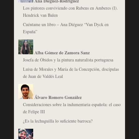
Ana Diéguez-Rodríguez
Los pintores conviviendo con Rubens en Amberes (I).
Hendrick van Balen
Cuéntame un libro – Ana Diéguez “Van Dyck en
España”
Alba Gómez de Zamora Sanz
Josefa de Óbidos y la pintura naturalista portuguesa
Luisa de Morales y María de la Concepción, discípulas
de Juan de Valdés Leal
Álvaro Romero González
Consideraciones sobre la indumentaria española: el caso
de Felipe III
¿Es la lechuguilla lo suficiente barroca?