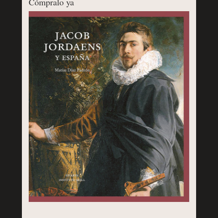
Cómpralo ya