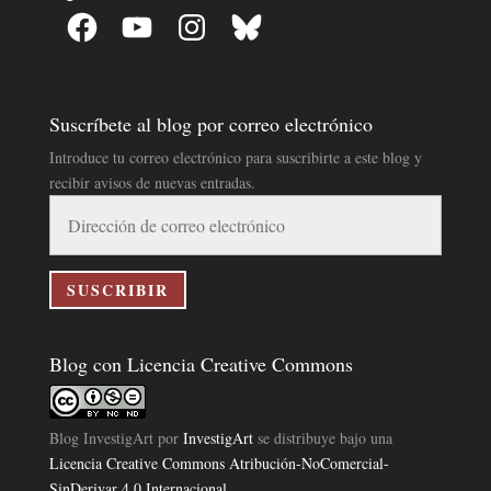
Facebook
YouTube
Instagram
Bluesky
Suscríbete al blog por correo electrónico
Introduce tu correo electrónico para suscribirte a este blog y
recibir avisos de nuevas entradas.
Dirección
de
correo
electrónico
SUSCRIBIR
Blog con Licencia Creative Commons
Blog InvestigArt
por
InvestigArt
se distribuye bajo una
Licencia Creative Commons Atribución-NoComercial-
SinDerivar 4.0 Internacional
.