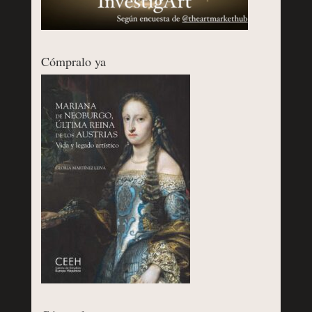
Cómpralo ya