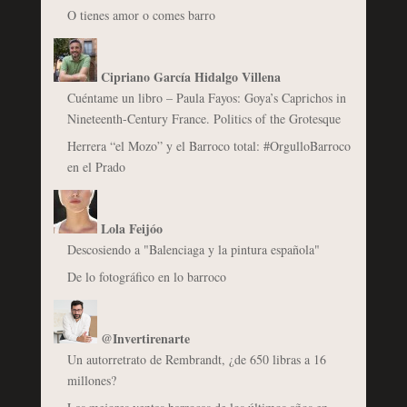
O tienes amor o comes barro
Cipriano García Hidalgo Villena
Cuéntame un libro – Paula Fayos: Goya’s Caprichos in
Nineteenth-Century France. Politics of the Grotesque
Herrera “el Mozo” y el Barroco total: #OrgulloBarroco
en el Prado
Lola Feijóo
Descosiendo a "Balenciaga y la pintura española"
De lo fotográfico en lo barroco
@Invertirenarte
Un autorretrato de Rembrandt, ¿de 650 libras a 16
millones?