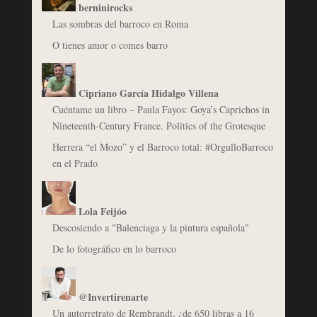
berninirocks
Las sombras del barroco en Roma
O tienes amor o comes barro
Cipriano García Hidalgo Villena
Cuéntame un libro – Paula Fayos: Goya’s Caprichos in
Nineteenth-Century France. Politics of the Grotesque
Herrera “el Mozo” y el Barroco total: #OrgulloBarroco
en el Prado
Lola Feijóo
Descosiendo a "Balenciaga y la pintura española"
De lo fotográfico en lo barroco
@Invertirenarte
Un autorretrato de Rembrandt, ¿de 650 libras a 16