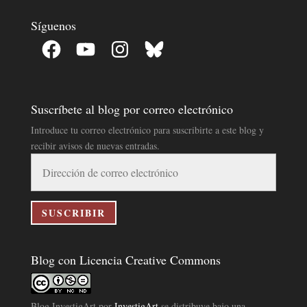
Síguenos
Facebook
YouTube
Instagram
Bluesky
Suscríbete al blog por correo electrónico
Introduce tu correo electrónico para suscribirte a este blog y
recibir avisos de nuevas entradas.
Dirección
de
correo
electrónico
SUSCRIBIR
Blog con Licencia Creative Commons
Blog InvestigArt
por
InvestigArt
se distribuye bajo una