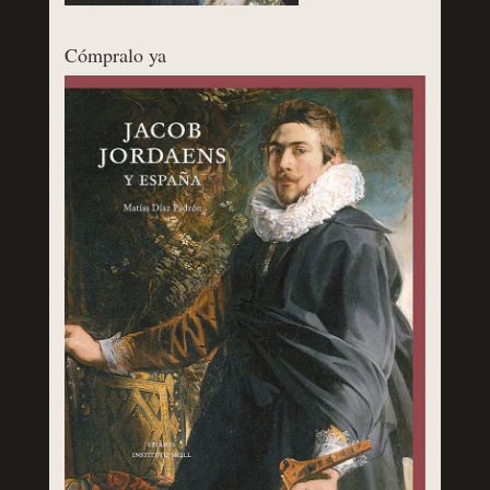
Cómpralo ya