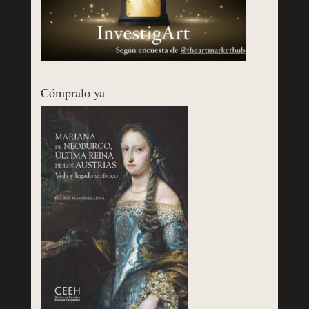
Cómpralo ya