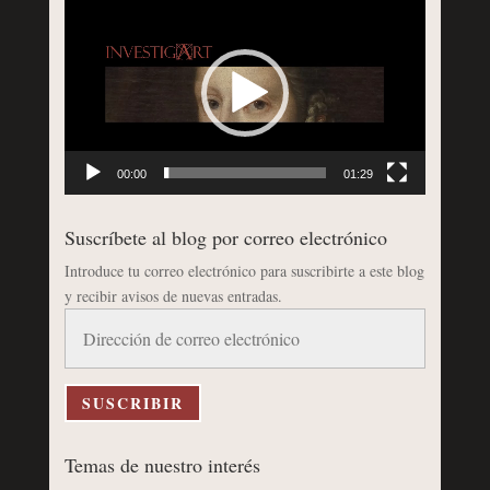
Reproductor
de
vídeo
00:00
01:29
Suscríbete al blog por correo electrónico
Introduce tu correo electrónico para suscribirte a este blog
y recibir avisos de nuevas entradas.
Dirección
de
correo
electrónico
SUSCRIBIR
Temas de nuestro interés