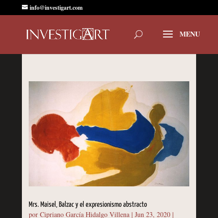
info@investigart.com
Mrs. Maisel, Balzac y el expresionismo abstracto
por
Cipriano García Hidalgo Villena
|
Jun 23, 2020
|