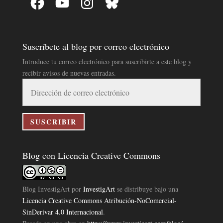
Suscríbete al blog por correo electrónico
Introduce tu correo electrónico para suscribirte a este blog y
recibir avisos de nuevas entradas.
Dirección
de
correo
electrónico
SUSCRIBIR
Blog con Licencia Creative Commons
Blog InvestigArt
por
InvestigArt
se distribuye bajo una
Licencia Creative Commons Atribución-NoComercial-
SinDerivar 4.0 Internacional
.