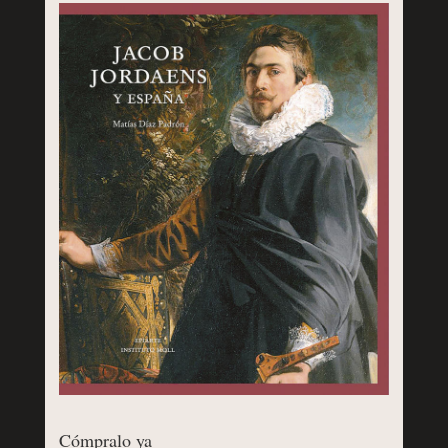
Cómpralo ya