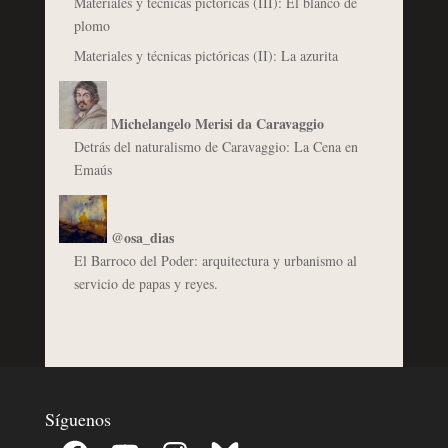
Materiales y técnicas pictóricas (III): El blanco de
plomo
Materiales y técnicas pictóricas (II): La azurita
Michelangelo Merisi da Caravaggio
Detrás del naturalismo de Caravaggio: La Cena en
Emaús
@osa_dias
El Barroco del Poder: arquitectura y urbanismo al
servicio de papas y reyes.
Síguenos
Facebook
YouTube
Instagram
Bluesky