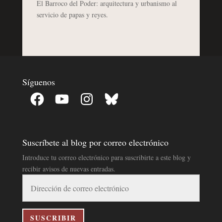
El Barroco del Poder: arquitectura y urbanismo al
servicio de papas y reyes.
Síguenos
Facebook
YouTube
Instagram
Bluesky
Suscríbete al blog por correo electrónico
Introduce tu correo electrónico para suscribirte a este blog y
recibir avisos de nuevas entradas.
Dirección
de
correo
electrónico
SUSCRIBIR