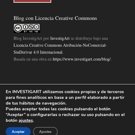
Blog con Licencia Creative Commons
Blog InvestigArt
por
InvestigArt
se distribuye bajo una
Licencia Creative Commons Atribución-NoComercial-
SinDerivar 4.0 Internacional
.
Basada en una obra en
https://www.investigart.com/blog/
.
En INVESTIGART utilizamos cookies propias y de terceros
Política de Privacidad
Aviso Legal
Política de Cookies
|
|
|
para fines analíticos en base a un perfil elaborado a partir
Diseño Pagina Web 4U
Investigart Copyright © 2019. |
de tus hábitos de navegación.
Puedes aceptar todas las cookies pulsando el botón
“Aceptar” o configurarlas o rechazar su uso pulsando en el
botón
ajustes
.
Aceptar
Ajustes