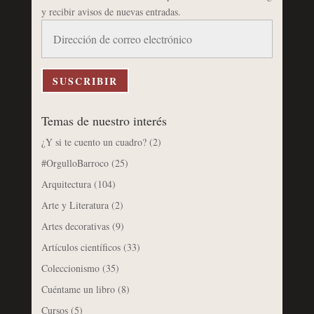
y recibir avisos de nuevas entradas.
Dirección
de
correo
electrónico
SUSCRIBIR
Temas de nuestro interés
¿Y si te cuento un cuadro?
(2)
#OrgulloBarroco
(25)
Arquitectura
(104)
Arte y Literatura
(2)
Artes decorativas
(9)
Artículos científicos
(33)
Coleccionismo
(35)
Cuéntame un libro
(8)
Cursos
(5)