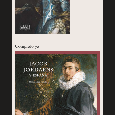
Cómpralo ya