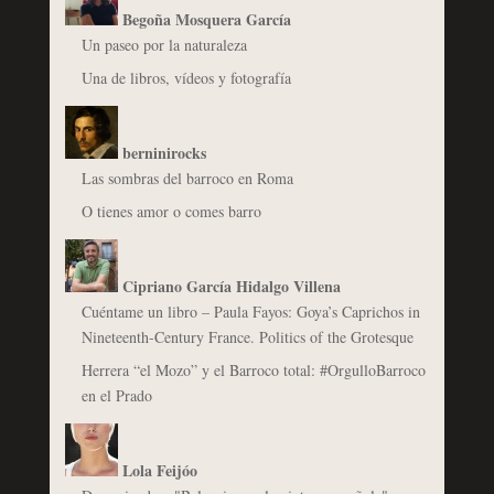
Begoña Mosquera García
Un paseo por la naturaleza
Una de libros, vídeos y fotografía
berninirocks
Las sombras del barroco en Roma
O tienes amor o comes barro
Cipriano García Hidalgo Villena
Cuéntame un libro – Paula Fayos: Goya’s Caprichos in
Nineteenth-Century France. Politics of the Grotesque
Herrera “el Mozo” y el Barroco total: #OrgulloBarroco
en el Prado
Lola Feijóo