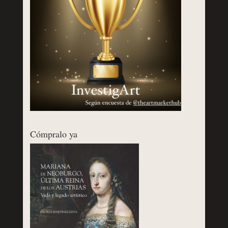
Cómpralo ya