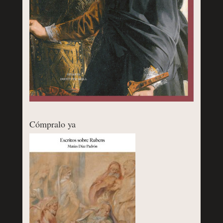
Cómpralo ya