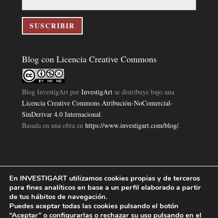
correo
electrónico
SUSCRIBIR
Blog con Licencia Creative Commons
Blog InvestigArt
por
InvestigArt
se distribuye bajo una
Licencia Creative Commons Atribución-NoComercial-
SinDerivar 4.0 Internacional
.
Basada en una obra en
https://www.investigart.com/blog/
.
En INVESTIGART utilizamos cookies propias y de terceros
Política de Privacidad
Aviso Legal
Política de Cookies
|
|
|
para fines analíticos en base a un perfil elaborado a partir
Diseño Pagina Web 4U
Investigart Copyright © 2019. |
de tus hábitos de navegación.
Puedes aceptar todas las cookies pulsando el botón
“Aceptar” o configurarlas o rechazar su uso pulsando en el