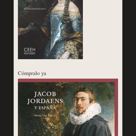
Cómpralo ya