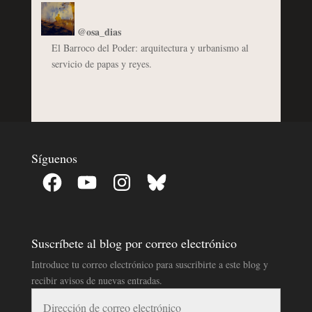
@osa_dias
El Barroco del Poder: arquitectura y urbanismo al
servicio de papas y reyes.
Síguenos
Facebook
YouTube
Instagram
Bluesky
Suscríbete al blog por correo electrónico
Introduce tu correo electrónico para suscribirte a este blog y
recibir avisos de nuevas entradas.
Dirección
de