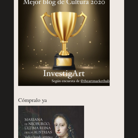
Cómpralo ya