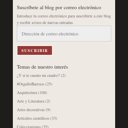
Suscríbete al blog por correo electrónico
Introduce tu correo electrónico para suscribirte a este blog
y recibir avisos de nuevas entradas.
Dirección
de
correo
electrónico
SUSCRIBIR
Temas de nuestro interés
¿Y si te cuento un cuadro?
(2)
#OrgulloBarroco
(25)
Arquitectura
(104)
Arte y Literatura
(2)
Artes decorativas
(9)
Artículos científicos
(33)
Coleccionismo
(35)