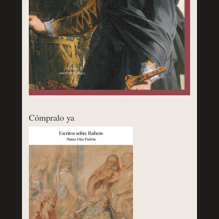
Cómpralo ya