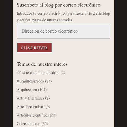
Suscríbete al blog por correo electrónico
Introduce tu correo electrónico para suscribirte a este blog
y recibir avisos de nuevas entradas.
Dirección
de
correo
electrónico
SUSCRIBIR
Temas de nuestro interés
¿Y si te cuento un cuadro?
(2)
#OrgulloBarroco
(25)
Arquitectura
(104)
Arte y Literatura
(2)
Artes decorativas
(9)
Artículos científicos
(33)
Coleccionismo
(35)