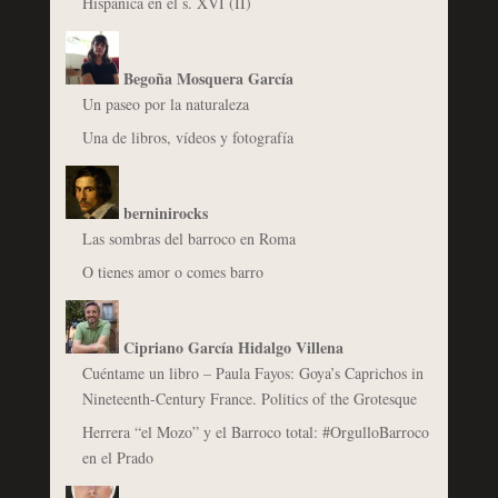
Hispánica en el s. XVI (II)
Begoña Mosquera García
Un paseo por la naturaleza
Una de libros, vídeos y fotografía
berninirocks
Las sombras del barroco en Roma
O tienes amor o comes barro
Cipriano García Hidalgo Villena
Cuéntame un libro – Paula Fayos: Goya’s Caprichos in
Nineteenth-Century France. Politics of the Grotesque
Herrera “el Mozo” y el Barroco total: #OrgulloBarroco
en el Prado