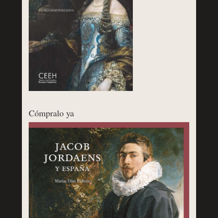
Cómpralo ya