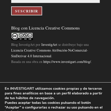
correo
electrónico
SUSCRIBIR
Blog con Licencia Creative Commons
Blog InvestigArt
por
InvestigArt
se distribuye bajo una
Licencia Creative Commons Atribución-NoComercial-
SinDerivar 4.0 Internacional
.
Basada en una obra en
https://www.investigart.com/blog/
.
En INVESTIGART utilizamos cookies propias y de terceros
Política de Privacidad
Aviso Legal
Política de Cookies
|
|
|
para fines analíticos en base a un perfil elaborado a partir
Diseño Pagina Web 4U
Investigart Copyright © 2019. |
de tus hábitos de navegación.
Puedes aceptar todas las cookies pulsando el botón
“Aceptar” o configurarlas o rechazar su uso pulsando en el