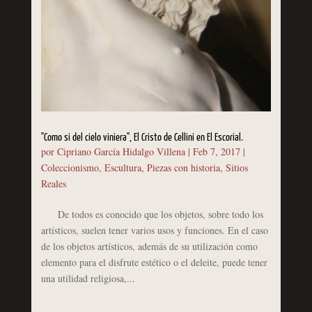
"Como si del cielo viniera", El Cristo de Cellini en El Escorial.
por
Cipriano García Hidalgo Villena
|
Feb 7, 2017
|
Coleccionismo
,
Escultura
,
Piezas con historia
,
Sitios
Reales
De todos es conocido que los objetos, sobre todo los
artísticos, suelen tener varios usos y funciones. En el caso
de los objetos artísticos, además de su utilización como
elemento para el disfrute estético o el deleite, puede tener
una utilidad religiosa,...