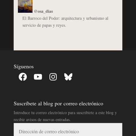
@osa_dias
El Barroco del Poder: arquitectura y urbanismo al
servicio de papas y reyes.
Síguenos
Facebook
YouTube
Instagram
Bluesky
Suscríbete al blog por correo electrónico
Introduce tu correo electrónico para suscribirte a este blog y
recibir avisos de nuevas entradas.
Dirección
de