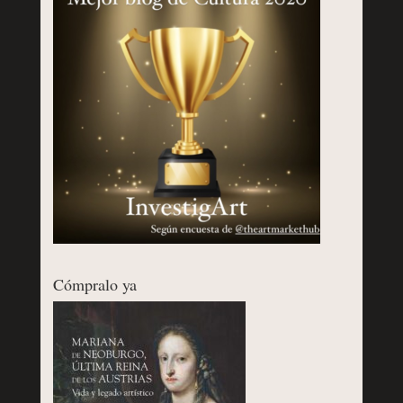
Cómpralo ya