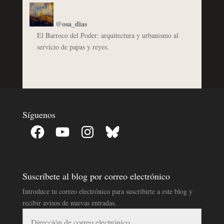
@osa_dias
El Barroco del Poder: arquitectura y urbanismo al
servicio de papas y reyes.
Síguenos
Facebook
YouTube
Instagram
Bluesky
Suscríbete al blog por correo electrónico
Introduce tu correo electrónico para suscribirte a este blog y
recibir avisos de nuevas entradas.
Dirección