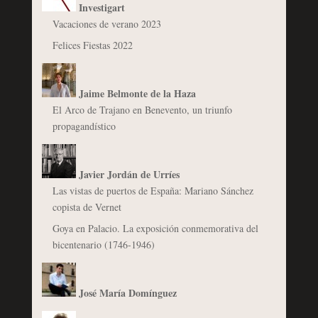
Investigart
Vacaciones de verano 2023
Felices Fiestas 2022
Jaime Belmonte de la Haza
El Arco de Trajano en Benevento, un triunfo
propagandístico
Javier Jordán de Urríes
Las vistas de puertos de España: Mariano Sánchez
copista de Vernet
Goya en Palacio. La exposición conmemorativa del
bicentenario (1746-1946)
José María Domínguez