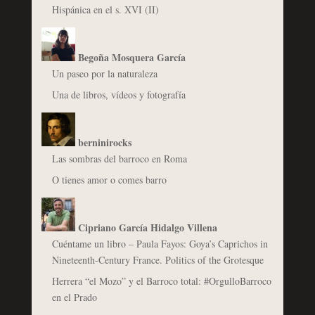
Hispánica en el s. XVI (II)
Begoña Mosquera García
Un paseo por la naturaleza
Una de libros, vídeos y fotografía
berninirocks
Las sombras del barroco en Roma
O tienes amor o comes barro
Cipriano García Hidalgo Villena
Cuéntame un libro – Paula Fayos: Goya’s Caprichos in
Nineteenth-Century France. Politics of the Grotesque
Herrera “el Mozo” y el Barroco total: #OrgulloBarroco
en el Prado