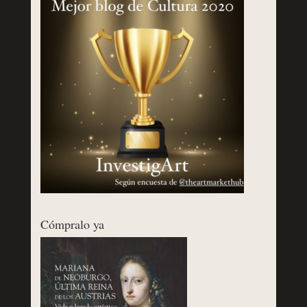
Cómpralo ya