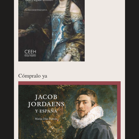
Cómpralo ya