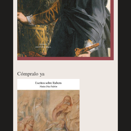
Cómpralo ya