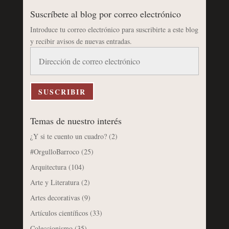
Suscríbete al blog por correo electrónico
Introduce tu correo electrónico para suscribirte a este blog
y recibir avisos de nuevas entradas.
Dirección
de
correo
electrónico
SUSCRIBIR
Temas de nuestro interés
¿Y si te cuento un cuadro?
(2)
#OrgulloBarroco
(25)
Arquitectura
(104)
Arte y Literatura
(2)
Artes decorativas
(9)
Artículos científicos
(33)
Coleccionismo
(35)