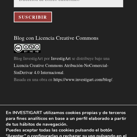
de
correo
electrónico
SUSCRIBIR
Blog con Licencia Creative Commons
Blog InvestigArt
por
InvestigArt
se distribuye bajo una
Licencia Creative Commons Atribución-NoComercial-
SinDerivar 4.0 Internacional
.
Basada en una obra en
https://www.investigart.com/blog/
.
En INVESTIGART utilizamos cookies propias y de terceros
Política de Privacidad
Aviso Legal
Política de Cookies
|
|
|
para fines analíticos en base a un perfil elaborado a partir
Diseño Pagina Web 4U
Investigart Copyright © 2019. |
de tus hábitos de navegación.
Puedes aceptar todas las cookies pulsando el botón
“Aceptar” o configurarlas o rechazar su uso pulsando en el