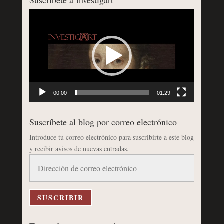
Suscríbete a Investigart
Reproductor
de
vídeo
00:00
01:29
Suscríbete al blog por correo electrónico
Introduce tu correo electrónico para suscribirte a este blog
y recibir avisos de nuevas entradas.
Dirección
de
correo
electrónico
SUSCRIBIR