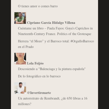
O tienes amor o comes barro
Cipriano García Hidalgo Villena
Cuéntame un libro – Paula Fayos: Goya’s Caprichos in
Nineteenth-Century France. Politics of the Grotesque
Herrera “el Mozo” y el Barroco total: #OrgulloBarroco
en el Prado
Lola Feijóo
Descosiendo a "Balenciaga y la pintura española"
De lo fotográfico en lo barroco
@Invertirenarte
Un autorretrato de Rembrandt, ¿de 650 libras a 16
millones?