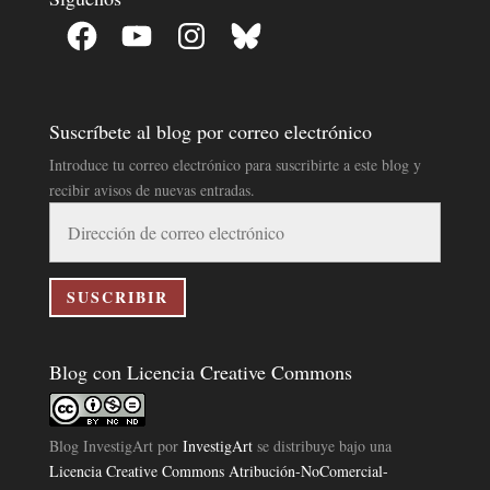
Facebook
YouTube
Instagram
Bluesky
Suscríbete al blog por correo electrónico
Introduce tu correo electrónico para suscribirte a este blog y
recibir avisos de nuevas entradas.
Dirección
de
correo
electrónico
SUSCRIBIR
Blog con Licencia Creative Commons
Blog InvestigArt
por
InvestigArt
se distribuye bajo una
Licencia Creative Commons Atribución-NoComercial-