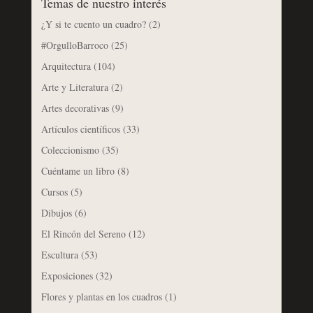
Temas de nuestro interés
¿Y si te cuento un cuadro?
(2)
#OrgulloBarroco
(25)
Arquitectura
(104)
Arte y Literatura
(2)
Artes decorativas
(9)
Artículos científicos
(33)
Coleccionismo
(35)
Cuéntame un libro
(8)
Cursos
(5)
Dibujos
(6)
El Rincón del Sereno
(12)
Escultura
(53)
Exposiciones
(32)
Flores y plantas en los cuadros
(1)