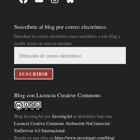
Suscríbete al blog por correo electrónico
Introduce tu correo electrónico para suscribirte a este blog y
recibir avisos de nuevas entradas.
Dirección
de
correo
electrónico
SUSCRIBIR
Blog con Licencia Creative Commons
Blog InvestigArt
por
InvestigArt
se distribuye bajo una
Licencia Creative Commons Atribución-NoComercial-
SinDerivar 4.0 Internacional
.
Basada en una obra en
https://www.investigart.com/blog/
.