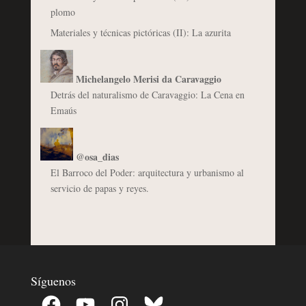
plomo
Materiales y técnicas pictóricas (II): La azurita
Michelangelo Merisi da Caravaggio
Detrás del naturalismo de Caravaggio: La Cena en
Emaús
@osa_dias
El Barroco del Poder: arquitectura y urbanismo al
servicio de papas y reyes.
Síguenos
Facebook
YouTube
Instagram
Bluesky