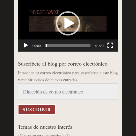
de
vídeo
00:00
01:29
Suscríbete al blog por correo electrónico
Introduce tu correo electrónico para suscribirte a este blog
y recibir avisos de nuevas entradas.
Dirección
de
correo
electrónico
SUSCRIBIR
Temas de nuestro interés
¿Y si te cuento un cuadro?
(2)