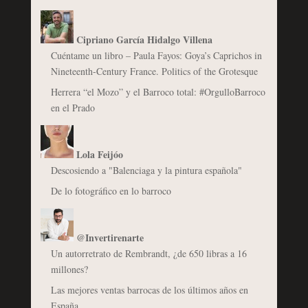
Cipriano García Hidalgo Villena
Cuéntame un libro – Paula Fayos: Goya’s Caprichos in
Nineteenth-Century France. Politics of the Grotesque
Herrera “el Mozo” y el Barroco total: #OrgulloBarroco
en el Prado
Lola Feijóo
Descosiendo a "Balenciaga y la pintura española"
De lo fotográfico en lo barroco
@Invertirenarte
Un autorretrato de Rembrandt, ¿de 650 libras a 16
millones?
Las mejores ventas barrocas de los últimos años en
España