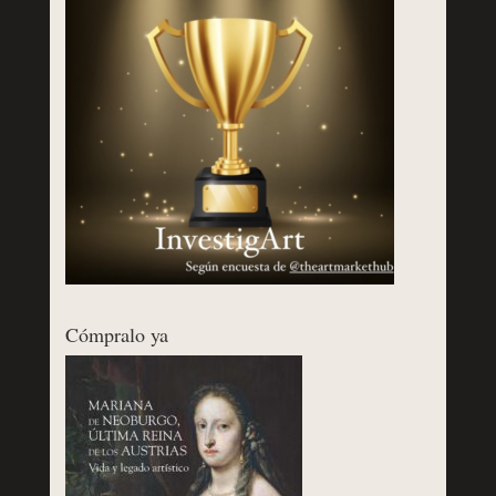
Cómpralo ya