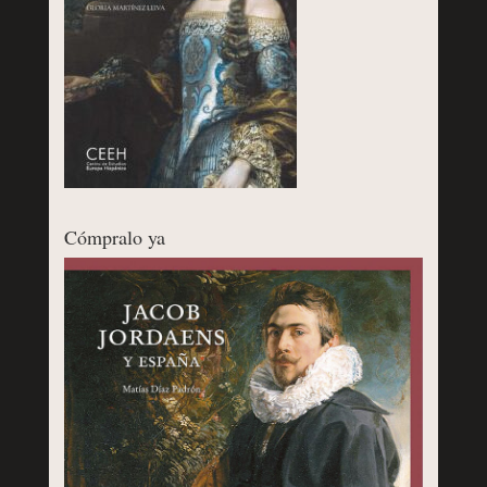
Cómpralo ya