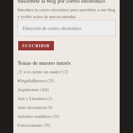
Suscríbete al blog por correo electrónico
Introduce tu correo electrónico para suscribirte a este blog
y recibir avisos de nuevas entradas.
Dirección
de
correo
electrónico
SUSCRIBIR
Temas de nuestro interés
¿Y si te cuento un cuadro?
(2)
#OrgulloBarroco
(25)
Arquitectura
(104)
Arte y Literatura
(2)
Artes decorativas
(9)
Artículos científicos
(33)
Coleccionismo
(35)