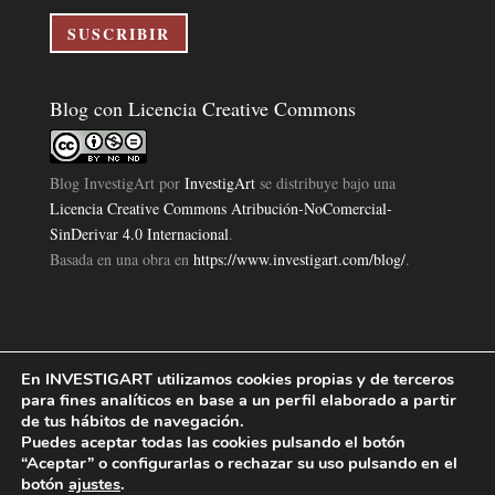
electrónico
SUSCRIBIR
Blog con Licencia Creative Commons
Blog InvestigArt
por
InvestigArt
se distribuye bajo una
Licencia Creative Commons Atribución-NoComercial-
SinDerivar 4.0 Internacional
.
Basada en una obra en
https://www.investigart.com/blog/
.
En INVESTIGART utilizamos cookies propias y de terceros
Política de Privacidad
Aviso Legal
Política de Cookies
|
|
|
para fines analíticos en base a un perfil elaborado a partir
Diseño Pagina Web 4U
Investigart Copyright © 2019. |
de tus hábitos de navegación.
Puedes aceptar todas las cookies pulsando el botón
“Aceptar” o configurarlas o rechazar su uso pulsando en el
botón
ajustes
.