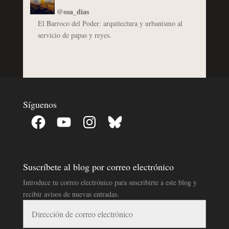
@osa_dias
El Barroco del Poder: arquitectura y urbanismo al
servicio de papas y reyes.
Síguenos
Facebook
YouTube
Instagram
Bluesky
Suscríbete al blog por correo electrónico
Introduce tu correo electrónico para suscribirte a este blog y
recibir avisos de nuevas entradas.
Dirección
de
correo