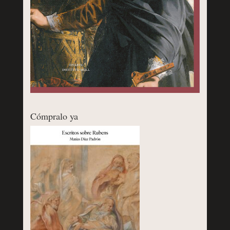
Cómpralo ya