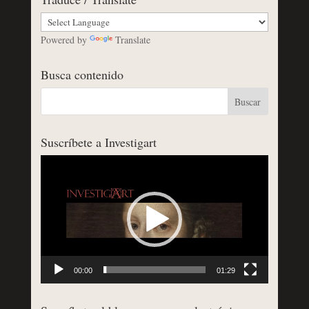
Powered by
Translate
Busca contenido
Suscríbete a Investigart
Reproductor
de
vídeo
00:00
01:29