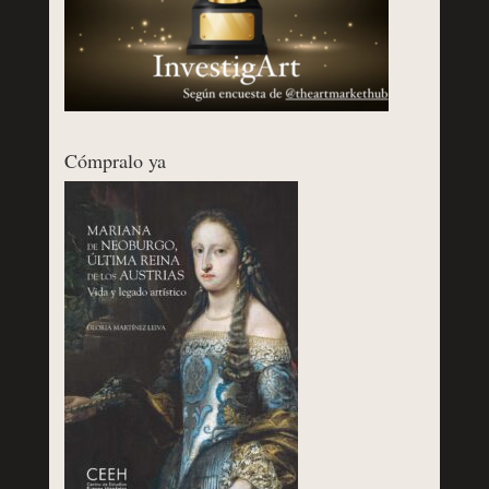
Cómpralo ya