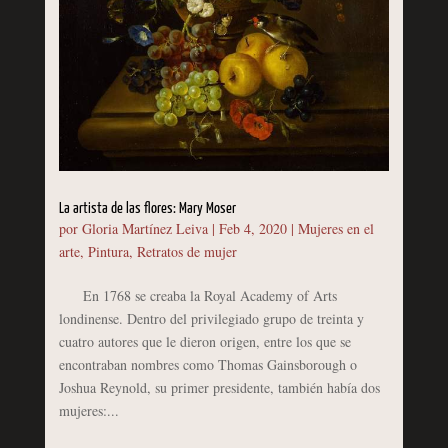
La artista de las flores: Mary Moser
por
Gloria Martínez Leiva
|
Feb 4, 2020
|
Mujeres en el
arte
,
Pintura
,
Retratos de mujer
En 1768 se creaba la Royal Academy of Arts
londinense. Dentro del privilegiado grupo de treinta y
cuatro autores que le dieron origen, entre los que se
encontraban nombres como Thomas Gainsborough o
Joshua Reynold, su primer presidente, también había dos
mujeres:...