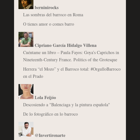
berninirocks
Las sombras del barroco en Roma
O tienes amor o comes barro
Cipriano García Hidalgo Villena
Cuéntame un libro – Paula Fayos: Goya’s Caprichos in
Nineteenth-Century France. Politics of the Grotesque
Herrera “el Mozo” y el Barroco total: #OrgulloBarroco
en el Prado
Lola Feijóo
Descosiendo a "Balenciaga y la pintura española"
De lo fotográfico en lo barroco
@Invertirenarte