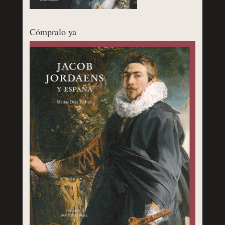
Cómpralo ya