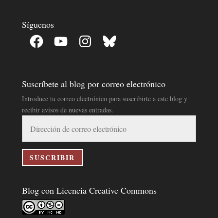
Síguenos
Facebook
YouTube
Instagram
Bluesky
Suscríbete al blog por correo electrónico
Introduce tu correo electrónico para suscribirte a este blog y
recibir avisos de nuevas entradas.
Dirección
de
correo
electrónico
SUSCRIBIR
Blog con Licencia Creative Commons