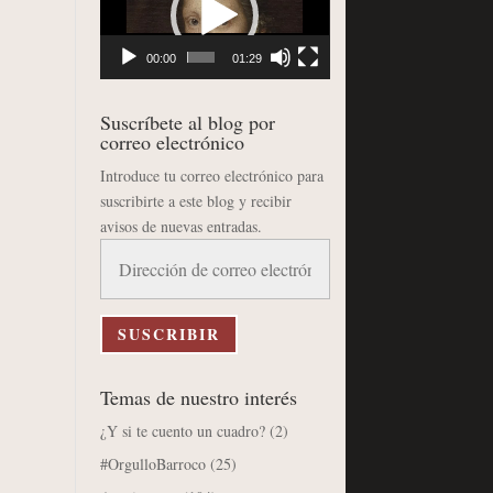
vídeo
00:00
01:29
Suscríbete al blog por
correo electrónico
Introduce tu correo electrónico para
suscribirte a este blog y recibir
avisos de nuevas entradas.
Dirección
de
correo
electrónico
SUSCRIBIR
Temas de nuestro interés
¿Y si te cuento un cuadro?
(2)
#OrgulloBarroco
(25)