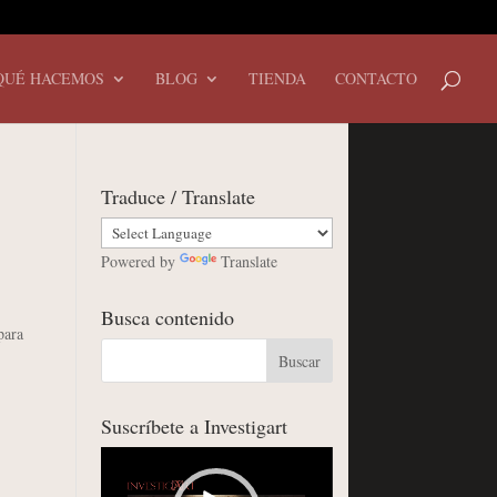
QUÉ HACEMOS
BLOG
TIENDA
CONTACTO
Traduce / Translate
Powered by
Translate
Busca contenido
para
Suscríbete a Investigart
Reproductor
de