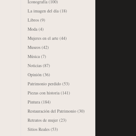
Iconografía
(100)
La imagen del día
(18)
Libros
(9)
Moda
(4)
Mujeres en el arte
(44)
Museos
(42)
Música
(7)
Noticias
(87)
Opinión
(36)
Patrimonio perdido
(53)
Piezas con historia
(141)
Pintura
(184)
Restauración del Patrimonio
(30)
Retratos de mujer
(23)
Sitios Reales
(53)