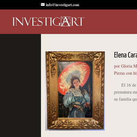
info@investigart.com
Elena Car
por
Gloria M
Piezas con hi
El 16 de sep
prematura mu
su familia qu