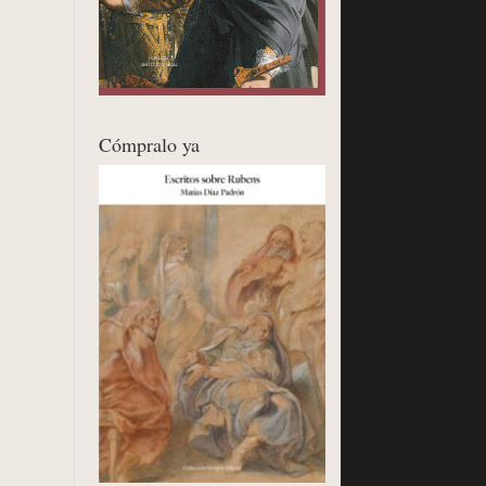
Cómpralo ya