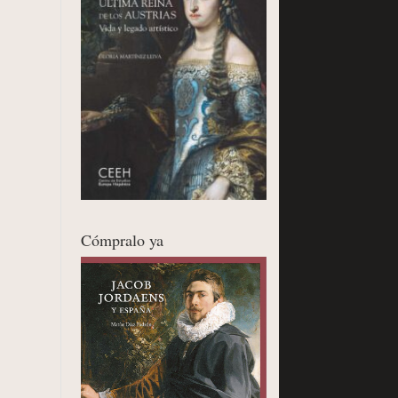
Cómpralo ya