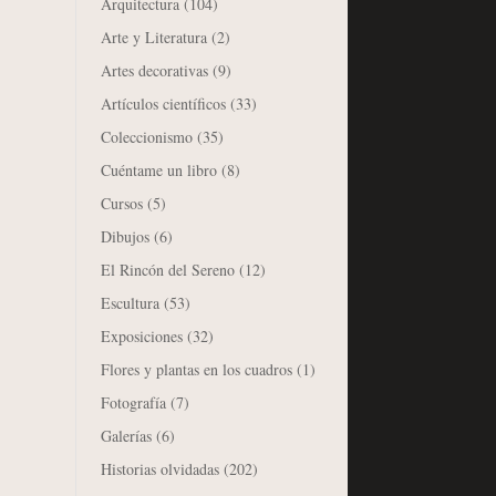
Arquitectura
(104)
Arte y Literatura
(2)
Artes decorativas
(9)
Artículos científicos
(33)
Coleccionismo
(35)
Cuéntame un libro
(8)
Cursos
(5)
Dibujos
(6)
El Rincón del Sereno
(12)
Escultura
(53)
Exposiciones
(32)
Flores y plantas en los cuadros
(1)
Fotografía
(7)
Galerías
(6)
Historias olvidadas
(202)