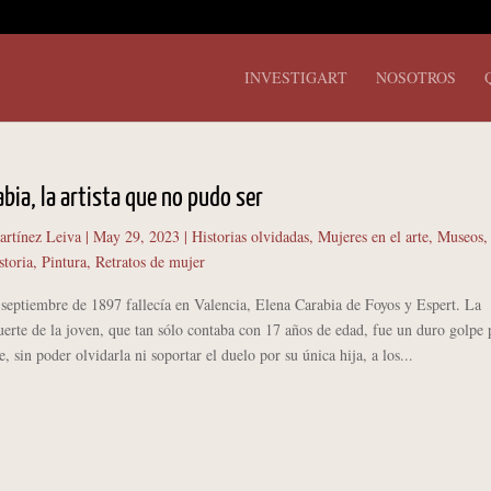
INVESTIGART
NOSOTROS
abia, la artista que no pudo ser
artínez Leiva
|
May 29, 2023
|
Historias olvidadas
,
Mujeres en el arte
,
Museos
,
storia
,
Pintura
,
Retratos de mujer
tiembre de 1897 fallecía en Valencia, Elena Carabia de Foyos y Espert. La
erte de la joven, que tan sólo contaba con 17 años de edad, fue un duro golpe 
e, sin poder olvidarla ni soportar el duelo por su única hija, a los...