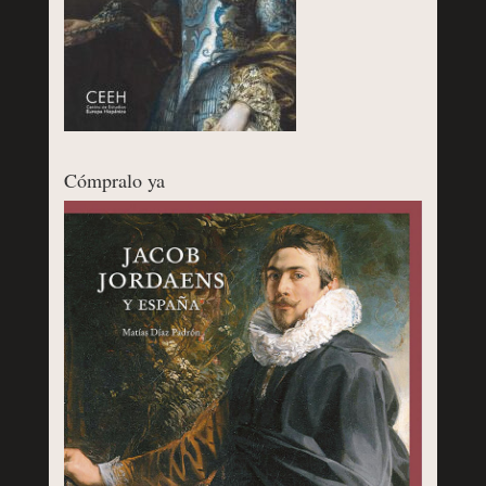
Cómpralo ya