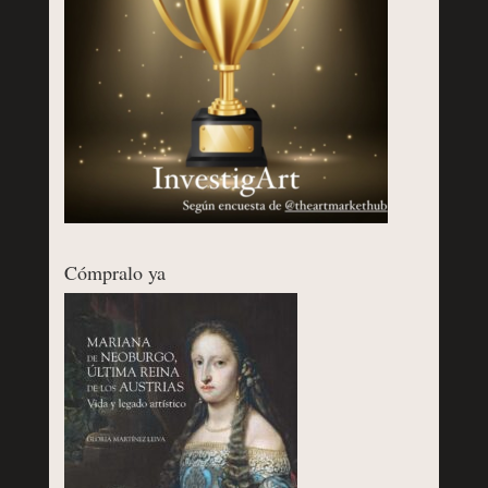
Cómpralo ya