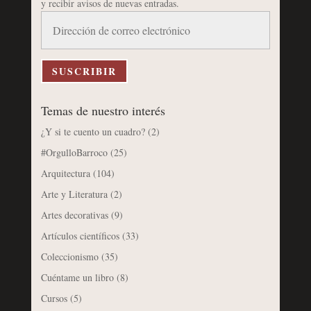
y recibir avisos de nuevas entradas.
Dirección
de
correo
electrónico
SUSCRIBIR
Temas de nuestro interés
¿Y si te cuento un cuadro?
(2)
#OrgulloBarroco
(25)
Arquitectura
(104)
Arte y Literatura
(2)
Artes decorativas
(9)
Artículos científicos
(33)
Coleccionismo
(35)
Cuéntame un libro
(8)
Cursos
(5)