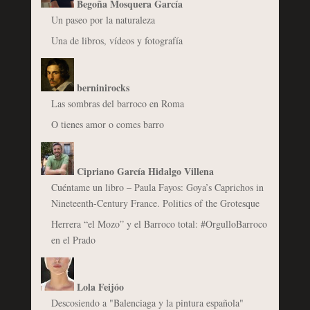
Begoña Mosquera García
Un paseo por la naturaleza
Una de libros, vídeos y fotografía
berninirocks
Las sombras del barroco en Roma
O tienes amor o comes barro
Cipriano García Hidalgo Villena
Cuéntame un libro – Paula Fayos: Goya’s Caprichos in
Nineteenth-Century France. Politics of the Grotesque
Herrera “el Mozo” y el Barroco total: #OrgulloBarroco
en el Prado
Lola Feijóo
Descosiendo a "Balenciaga y la pintura española"