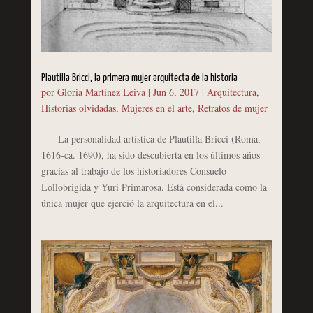
Plautilla Bricci, la primera mujer arquitecta de la historia
por
Gloria Martínez Leiva
|
Jun 6, 2017
|
Arquitectura
,
Historias olvidadas
,
Mujeres en el arte
,
Retratos de mujer
La personalidad artística de Plautilla Bricci (Roma,
1616-ca. 1690), ha sido descubierta en los últimos años
gracias al trabajo de los historiadores Consuelo
Lollobrigida y Yuri Primarosa. Está considerada como la
única mujer que ejerció la arquitectura en el...