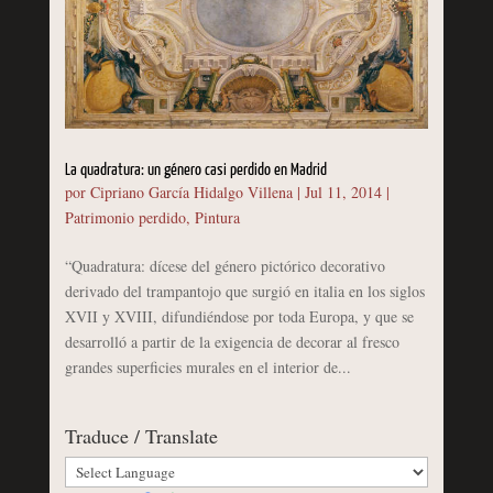
La quadratura: un género casi perdido en Madrid
por
Cipriano García Hidalgo Villena
|
Jul 11, 2014
|
Patrimonio perdido
,
Pintura
“Quadratura: dícese del género pictórico decorativo
derivado del trampantojo que surgió en italia en los siglos
XVII y XVIII, difundiéndose por toda Europa, y que se
desarrolló a partir de la exigencia de decorar al fresco
grandes superficies murales en el interior de...
Traduce / Translate