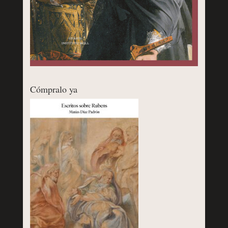
Cómpralo ya