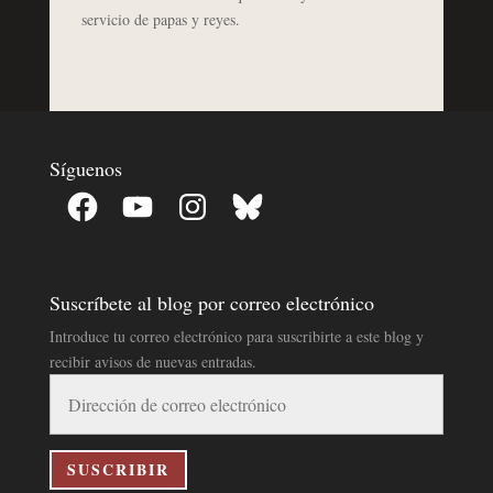
servicio de papas y reyes.
Síguenos
Facebook
YouTube
Instagram
Bluesky
Suscríbete al blog por correo electrónico
Introduce tu correo electrónico para suscribirte a este blog y
recibir avisos de nuevas entradas.
Dirección
de
correo
electrónico
SUSCRIBIR