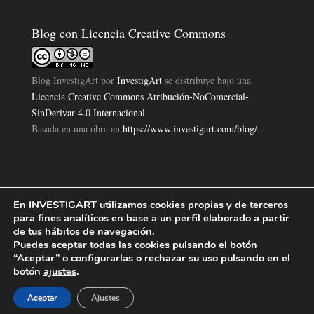
Blog con Licencia Creative Commons
Blog InvestigArt
por
InvestigArt
se distribuye bajo una
Licencia Creative Commons Atribución-NoComercial-
SinDerivar 4.0 Internacional
.
Basada en una obra en
https://www.investigart.com/blog/
.
En INVESTIGART utilizamos cookies propias y de terceros
Política de Privacidad
Aviso Legal
Política de Cookies
|
|
|
para fines analíticos en base a un perfil elaborado a partir
Diseño Pagina Web 4U
Investigart Copyright © 2019. |
de tus hábitos de navegación.
Puedes aceptar todas las cookies pulsando el botón
“Aceptar” o configurarlas o rechazar su uso pulsando en el
botón
ajustes
.
Aceptar
Ajustes