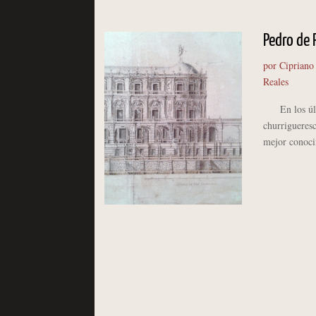
Pedro de 
por
Cipriano
Reales
En los últim
churrigueresc
mejor conocim