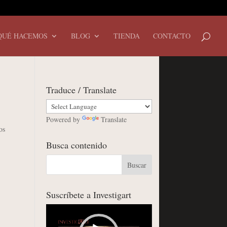
QUÉ HACEMOS
BLOG
TIENDA
CONTACTO
Traduce / Translate
Powered by
Translate
os
Busca contenido
Suscríbete a Investigart
Reproductor
de