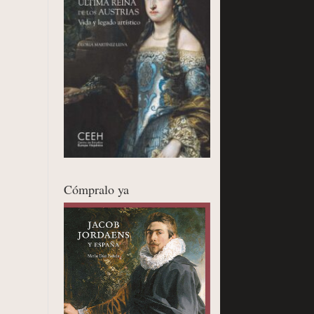
Cómpralo ya