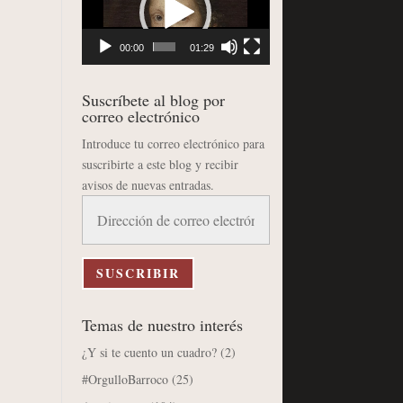
vídeo
00:00
01:29
Suscríbete al blog por
correo electrónico
Introduce tu correo electrónico para
suscribirte a este blog y recibir
avisos de nuevas entradas.
Dirección
de
correo
electrónico
SUSCRIBIR
Temas de nuestro interés
¿Y si te cuento un cuadro?
(2)
#OrgulloBarroco
(25)