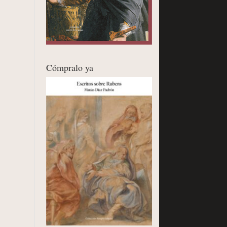
Cómpralo ya