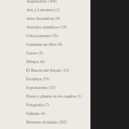
Arquitectura
(104)
Arte y Literatura
(2)
Artes decorativas
(9)
Artículos científicos
(33)
Coleccionismo
(35)
Cuéntame un libro
(8)
Cursos
(5)
Dibujos
(6)
El Rincón del Sereno
(12)
Escultura
(53)
Exposiciones
(32)
Flores y plantas en los cuadros
(1)
Fotografía
(7)
Galerías
(6)
Historias olvidadas
(202)