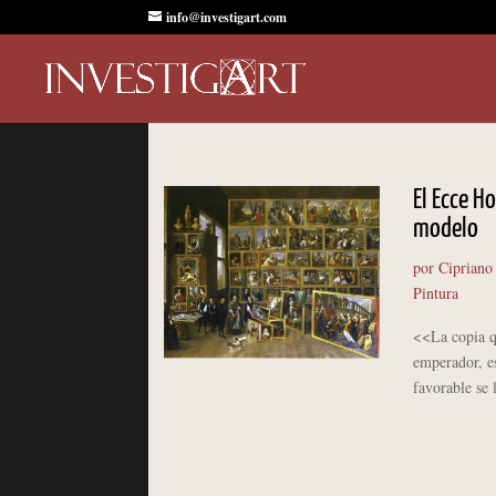
info@investigart.com
El Ecce H
modelo
por
Cipriano
Pintura
<<La copia q
emperador, e
favorable se 