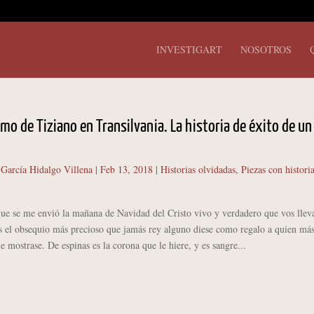
INVESTIGART
NOSOTROS
omo de Tiziano en Transilvania. La historia de éxito de un
 García Hidalgo Villena
|
Feb 13, 2018
|
Historias olvidadas
,
Piezas con histori
ue se me envió la mañana de Navidad del Cristo vivo y verdadero que vos llevá
s el obsequio más precioso que jamás rey alguno diese como regalo a quien má
le mostrase. De espinas es la corona que le hiere, y es sangre...