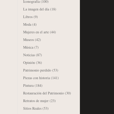
Iconografía
(100)
La imagen del día
(18)
Libros
(9)
Moda
(4)
Mujeres en el arte
(44)
Museos
(42)
Música
(7)
Noticias
(87)
Opinión
(36)
Patrimonio perdido
(53)
Piezas con historia
(141)
Pintura
(184)
Restauración del Patrimonio
(30)
Retratos de mujer
(23)
Sitios Reales
(53)