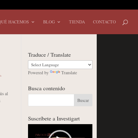
QUÉ HACEMOS
BLOG
TIENDA
CONTACTO
Traduce / Translate
Powered by
Translate
a
,
Busca contenido
is al
s
Suscríbete a Investigart
Reproductor
de