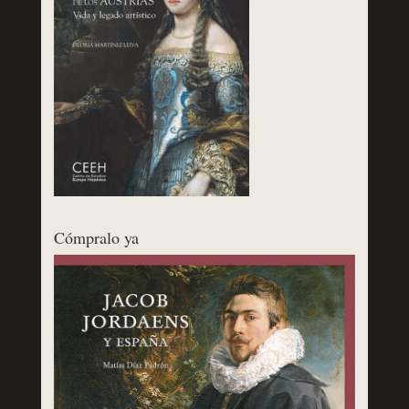
Cómpralo ya