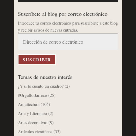
Suscríbete al blog por correo electrónico
Introduce tu correo electrónico para suscribirte a este blog
y recibir avisos de nuevas entradas.
Dirección
de
correo
electrónico
SUSCRIBIR
Temas de nuestro interés
¿Y si te cuento un cuadro?
(2)
#OrgulloBarroco
(25)
Arquitectura
(104)
Arte y Literatura
(2)
Artes decorativas
(9)
Artículos científicos
(33)