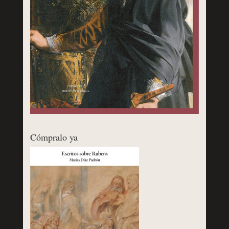
Cómpralo ya