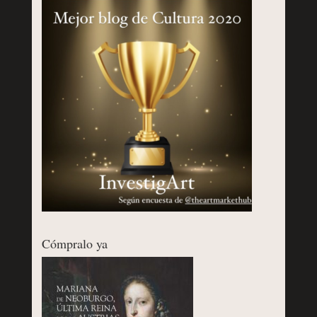
Cómpralo ya