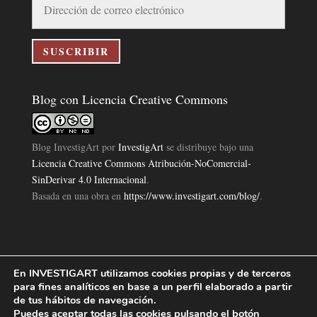
de
correo
electrónico
SUSCRIBIR
Blog con Licencia Creative Commons
Blog InvestigArt
por
InvestigArt
se distribuye bajo una
Licencia Creative Commons Atribución-NoComercial-
SinDerivar 4.0 Internacional
.
Basada en una obra en
https://www.investigart.com/blog/
.
En INVESTIGART utilizamos cookies propias y de terceros
Política de Privacidad
Aviso Legal
Política de Cookies
|
|
|
para fines analíticos en base a un perfil elaborado a partir
Diseño Pagina Web 4U
Investigart Copyright © 2019. |
de tus hábitos de navegación.
Puedes aceptar todas las cookies pulsando el botón