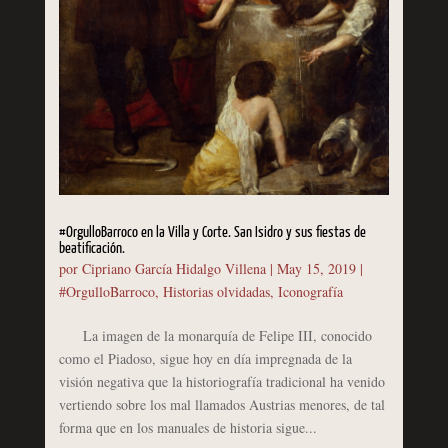
#OrgulloBarroco en la Villa y Corte. San Isidro y sus fiestas de
beatificación.
por
Cipriano García Hidalgo Villena
|
May 15, 2019
|
#OrgulloBarroco
,
Historias olvidadas
,
Iconografía
La imagen de la monarquía de Felipe III, conocido
como el Piadoso, sigue hoy en día impregnada de la
visión negativa que la historiografía tradicional ha venido
vertiendo sobre los mal llamados Austrias menores, de tal
forma que en los manuales de historia sigue...