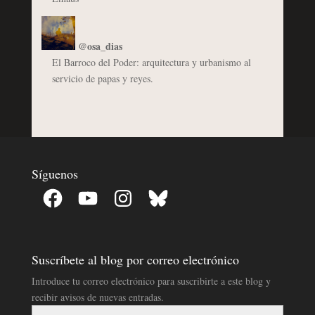
@osa_dias
El Barroco del Poder: arquitectura y urbanismo al
servicio de papas y reyes.
Síguenos
Facebook
YouTube
Instagram
Bluesky
Suscríbete al blog por correo electrónico
Introduce tu correo electrónico para suscribirte a este blog y
recibir avisos de nuevas entradas.
Dirección