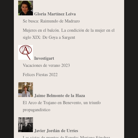
Gloria Martínez Leiva
Se busca: Raimundo de Madrazo
Mujeres en el balcón. La condición de la mujer en el
siglo XIX: De Goya a Sargent
Investigart
Vacaciones de verano 2023
Felices Fiestas 2022
Jaime Belmonte de la Haza
El Arco de Trajano en Benevento, un triunfo
propagandístico
Javier Jordán de Urríes
Las vistas de puertos de España: Mariano Sánchez