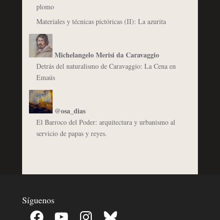
plomo
Materiales y técnicas pictóricas (II): La azurita
Michelangelo Merisi da Caravaggio
Detrás del naturalismo de Caravaggio: La Cena en
Emaús
@osa_dias
El Barroco del Poder: arquitectura y urbanismo al
servicio de papas y reyes.
Síguenos
Facebook
YouTube
Instagram
Bluesky