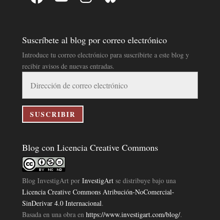
Suscríbete al blog por correo electrónico
Introduce tu correo electrónico para suscribirte a este blog y
recibir avisos de nuevas entradas.
Dirección
de
correo
electrónico
SUSCRIBIR
Blog con Licencia Creative Commons
Blog InvestigArt
por
InvestigArt
se distribuye bajo una
Licencia Creative Commons Atribución-NoComercial-
SinDerivar 4.0 Internacional
.
Basada en una obra en
https://www.investigart.com/blog/
.