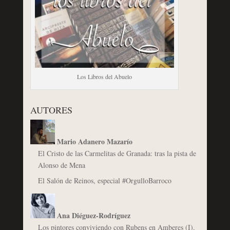
Los Libros del Abuelo
AUTORES
Mario Adanero Mazarío
El Cristo de las Carmelitas de Granada: tras la pista de
Alonso de Mena
El Salón de Reinos, especial #OrgulloBarroco
Ana Diéguez-Rodríguez
Los pintores conviviendo con Rubens en Amberes (I).