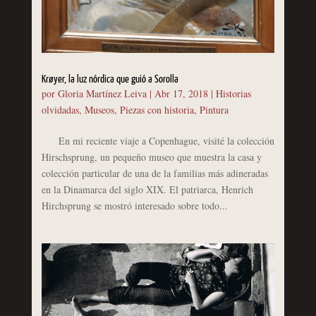
Krøyer, la luz nórdica que guió a Sorolla
por
Gloria Martínez Leiva
|
Abr 17, 2018
|
Historias
olvidadas
,
Museos
,
Piezas con historia
,
Pintura
En mi reciente viaje a Copenhague, visité la colección
Hirschsprung, un pequeño museo que muestra la casa y
colección particular de una de la familias más adineradas
en la Dinamarca del siglo XIX. El patriarca, Henrich
Hirchsprung se mostró interesado sobre todo...