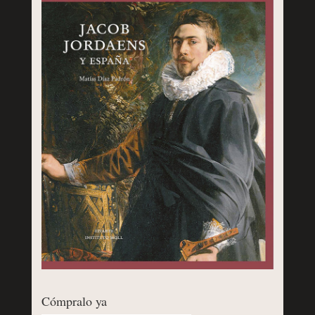
Cómpralo ya