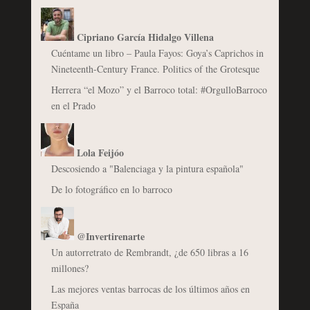
Cipriano García Hidalgo Villena
Cuéntame un libro – Paula Fayos: Goya’s Caprichos in
Nineteenth-Century France. Politics of the Grotesque
Herrera “el Mozo” y el Barroco total: #OrgulloBarroco
en el Prado
Lola Feijóo
Descosiendo a "Balenciaga y la pintura española"
De lo fotográfico en lo barroco
@Invertirenarte
Un autorretrato de Rembrandt, ¿de 650 libras a 16
millones?
Las mejores ventas barrocas de los últimos años en
España