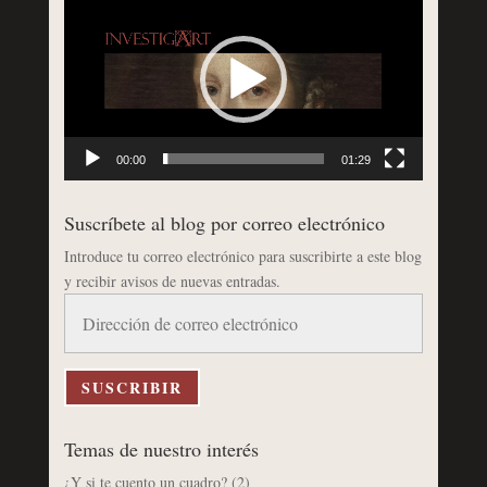
de
vídeo
00:00
01:29
Suscríbete al blog por correo electrónico
Introduce tu correo electrónico para suscribirte a este blog
y recibir avisos de nuevas entradas.
Dirección
de
correo
electrónico
SUSCRIBIR
Temas de nuestro interés
¿Y si te cuento un cuadro?
(2)