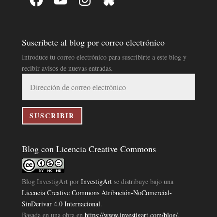
Suscríbete al blog por correo electrónico
Introduce tu correo electrónico para suscribirte a este blog y
recibir avisos de nuevas entradas.
Dirección
de
correo
electrónico
SUSCRIBIR
Blog con Licencia Creative Commons
Blog InvestigArt
por
InvestigArt
se distribuye bajo una
Licencia Creative Commons Atribución-NoComercial-
SinDerivar 4.0 Internacional
.
Basada en una obra en
https://www.investigart.com/blog/
.