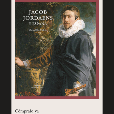
Cómpralo ya