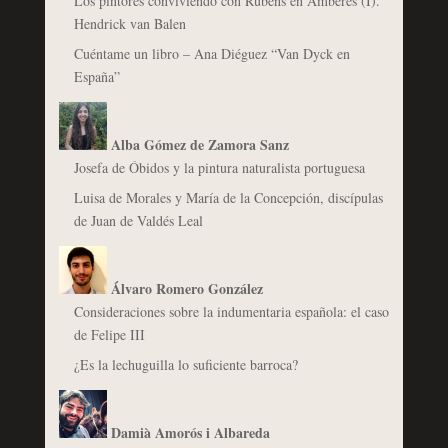
Los pintores conviviendo con Rubens en Amberes (I).
Hendrick van Balen
Cuéntame un libro – Ana Diéguez “Van Dyck en
España”
Alba Gómez de Zamora Sanz
Josefa de Óbidos y la pintura naturalista portuguesa
Luisa de Morales y María de la Concepción, discípulas
de Juan de Valdés Leal
Álvaro Romero González
Consideraciones sobre la indumentaria española: el caso
de Felipe III
¿Es la lechuguilla lo suficiente barroca?
Damià Amorós i Albareda