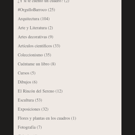
¿Y si te cuento un cuadro?
(2)
#OrgulloBarroco
(25)
Arquitectura
(104)
Arte y Literatura
(2)
Artes decorativas
(9)
Artículos científicos
(33)
Coleccionismo
(35)
Cuéntame un libro
(8)
Cursos
(5)
Dibujos
(6)
El Rincón del Sereno
(12)
Escultura
(53)
Exposiciones
(32)
Flores y plantas en los cuadros
(1)
Fotografía
(7)