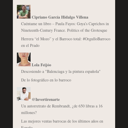
Cipriano García Hidalgo Villena
Cuéntame un libro – Paula Fayos: Goya’s Caprichos in
Nineteenth-Century France. Politics of the Grotesque
Herrera “el Mozo” y el Barroco total: #OrgulloBarroco
en el Prado
Lola Feijóo
Descosiendo a "Balenciaga y la pintura española"
De lo fotográfico en lo barroco
@Invertirenarte
Un autorretrato de Rembrandt, ¿de 650 libras a 16
millones?
Las mejores ventas barrocas de los últimos años en
España