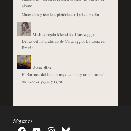
plomo
Materiales y técnicas pictóricas (II): La azurita
Michelangelo Merisi da Caravaggio
Detrás del naturalismo de Caravaggio: La Cena en
Emaús
@osa_dias
El Barroco del Poder: arquitectura y urbanismo al
servicio de papas y reyes.
Síguenos
Facebook
YouTube
Instagram
Bluesky