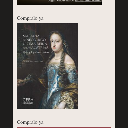
Cómpralo ya
Cómpralo ya