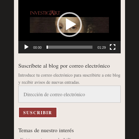
de
vídeo
00:00
01:29
Suscríbete al blog por correo electrónico
Introduce tu correo electrónico para suscribirte a este blog
y recibir avisos de nuevas entradas.
Dirección
de
correo
electrónico
SUSCRIBIR
Temas de nuestro interés