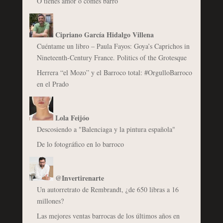
O tienes amor o comes barro
Cipriano García Hidalgo Villena
Cuéntame un libro – Paula Fayos: Goya’s Caprichos in
Nineteenth-Century France. Politics of the Grotesque
Herrera “el Mozo” y el Barroco total: #OrgulloBarroco
en el Prado
Lola Feijóo
Descosiendo a "Balenciaga y la pintura española"
De lo fotográfico en lo barroco
@Invertirenarte
Un autorretrato de Rembrandt, ¿de 650 libras a 16
millones?
Las mejores ventas barrocas de los últimos años en