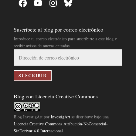
Suscríbete al blog por correo electrónico
Introduce tu correo electrónico para suscribirte a este blog y
recibir avisos de nuevas entradas.
Dirección
de
correo
electrónico
SUSCRIBIR
Blog con Licencia Creative Commons
Blog InvestigArt
por
InvestigArt
se distribuye bajo una
Licencia Creative Commons Atribución-NoComercial-
SinDerivar 4.0 Internacional
.