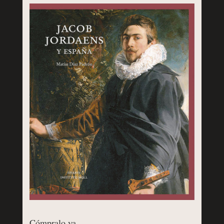
Cómpralo ya