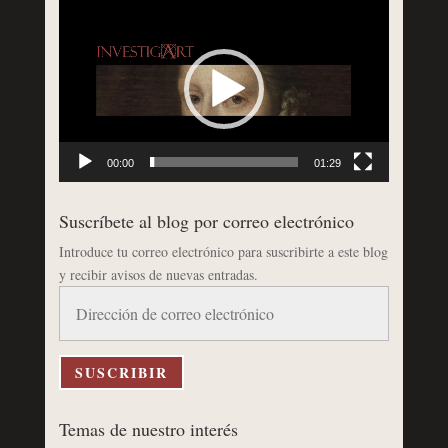
Reproductor
de
vídeo
00:00
01:29
Suscríbete al blog por correo electrónico
Introduce tu correo electrónico para suscribirte a este blog
y recibir avisos de nuevas entradas.
Dirección
de
correo
electrónico
SUSCRIBIR
Temas de nuestro interés