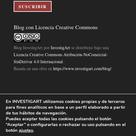
electrónico
SUSCRIBIR
Blog con Licencia Creative Commons
Blog InvestigArt
por
InvestigArt
se distribuye bajo una
Licencia Creative Commons Atribución-NoComercial-
SinDerivar 4.0 Internacional
.
Basada en una obra en
https://www.investigart.com/blog/
.
En INVESTIGART utilizamos cookies propias y de terceros
Política de Privacidad
Aviso Legal
Política de Cookies
|
|
|
para fines analíticos en base a un perfil elaborado a partir
Diseño Pagina Web 4U
Investigart Copyright © 2019. |
de tus hábitos de navegación.
Puedes aceptar todas las cookies pulsando el botón
“Aceptar” o configurarlas o rechazar su uso pulsando en el
botón
ajustes
.