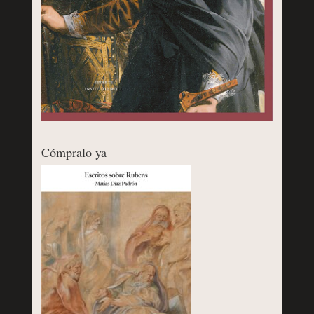
Cómpralo ya