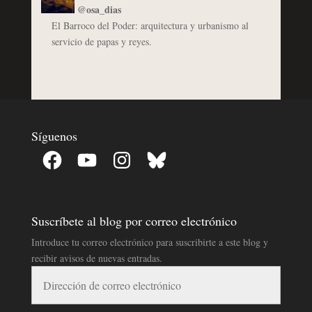
@osa_dias
El Barroco del Poder: arquitectura y urbanismo al
servicio de papas y reyes.
Síguenos
Facebook
YouTube
Instagram
Bluesky
Suscríbete al blog por correo electrónico
Introduce tu correo electrónico para suscribirte a este blog y
recibir avisos de nuevas entradas.
Dirección
de
correo