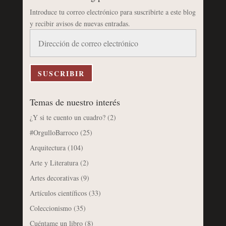
Introduce tu correo electrónico para suscribirte a este blog
y recibir avisos de nuevas entradas.
Dirección
de
correo
electrónico
SUSCRIBIR
Temas de nuestro interés
¿Y si te cuento un cuadro?
(2)
#OrgulloBarroco
(25)
Arquitectura
(104)
Arte y Literatura
(2)
Artes decorativas
(9)
Artículos científicos
(33)
Coleccionismo
(35)
Cuéntame un libro
(8)