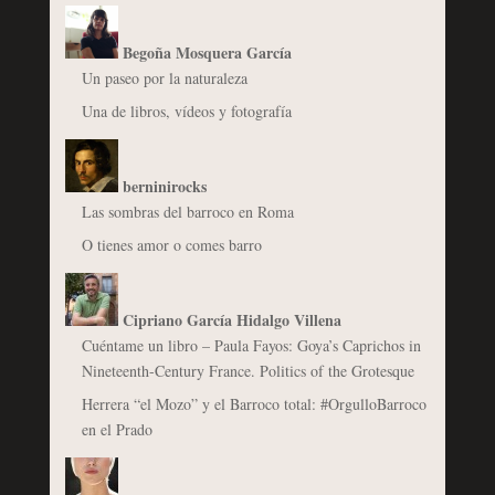
Begoña Mosquera García
Un paseo por la naturaleza
Una de libros, vídeos y fotografía
berninirocks
Las sombras del barroco en Roma
O tienes amor o comes barro
Cipriano García Hidalgo Villena
Cuéntame un libro – Paula Fayos: Goya’s Caprichos in
Nineteenth-Century France. Politics of the Grotesque
Herrera “el Mozo” y el Barroco total: #OrgulloBarroco
en el Prado