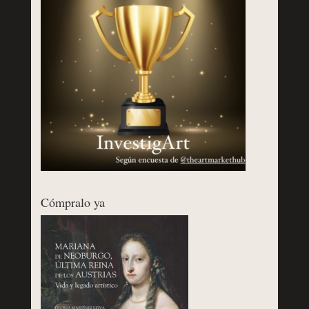
Cómpralo ya