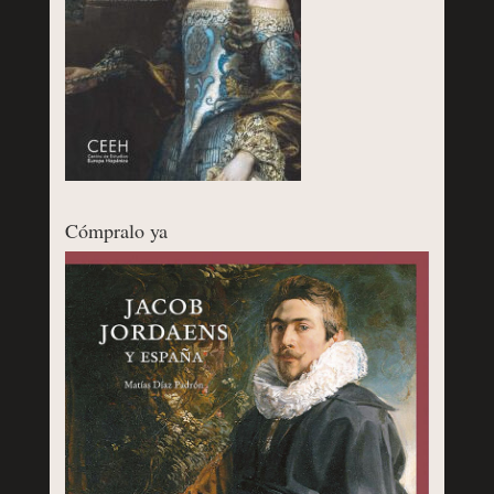
Cómpralo ya