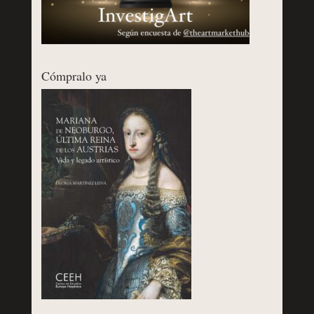
Cómpralo ya