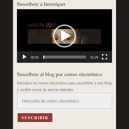
Suscríbete a Investigart
Reproductor
de
vídeo
00:00
01:29
Suscríbete al blog por correo electrónico
Introduce tu correo electrónico para suscribirte a este blog
y recibir avisos de nuevas entradas.
Dirección
de
correo
electrónico
SUSCRIBIR