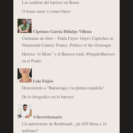
Las sombras del barroco en Roma
O tienes amor o comes barro
Cipriano García Hidalgo Villena
Cuéntame un libro – Paula Fayos: Goya’s Caprichos in
Nineteenth-Century France. Politics of the Grotesque
Herrera “el Mozo” y el Barroco total: #OrgulloBarroco
en el Prado
Lola Feijóo
Descosiendo a "Balenciaga y la pintura española"
De lo fotográfico en lo barroco
@Invertirenarte
Un autorretrato de Rembrandt, ¿de 650 libras a 16
millones?