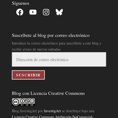
Síguenos
Facebook
YouTube
Instagram
Bluesky
Suscríbete al blog por correo electrónico
Introduce tu correo electrónico para suscribirte a este blog y
recibir avisos de nuevas entradas.
Dirección
de
correo
electrónico
SUSCRIBIR
Blog con Licencia Creative Commons
Blog InvestigArt
por
InvestigArt
se distribuye bajo una
Licencia Creative Commons Atribución-NoComercial-