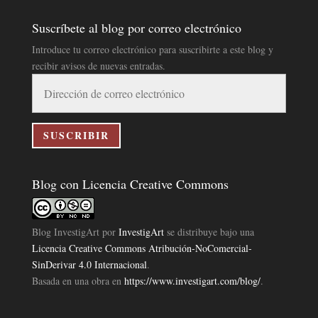
Suscríbete al blog por correo electrónico
Introduce tu correo electrónico para suscribirte a este blog y
recibir avisos de nuevas entradas.
Dirección
de
correo
electrónico
SUSCRIBIR
Blog con Licencia Creative Commons
Blog InvestigArt
por
InvestigArt
se distribuye bajo una
Licencia Creative Commons Atribución-NoComercial-
SinDerivar 4.0 Internacional
.
Basada en una obra en
https://www.investigart.com/blog/
.