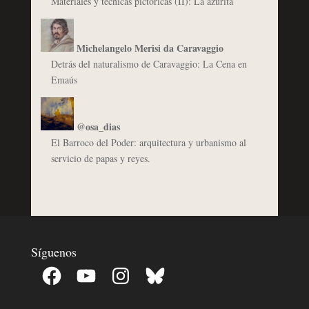
Materiales y técnicas pictóricas (II): La azurita
Michelangelo Merisi da Caravaggio
Detrás del naturalismo de Caravaggio: La Cena en
Emaús
@osa_dias
El Barroco del Poder: arquitectura y urbanismo al
servicio de papas y reyes.
Síguenos
Facebook
YouTube
Instagram
Bluesky