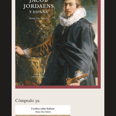
Cómpralo ya