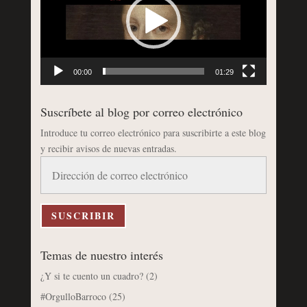
00:00
01:29
Suscríbete al blog por correo electrónico
Introduce tu correo electrónico para suscribirte a este blog
y recibir avisos de nuevas entradas.
Dirección
de
correo
electrónico
SUSCRIBIR
Temas de nuestro interés
¿Y si te cuento un cuadro?
(2)
#OrgulloBarroco
(25)