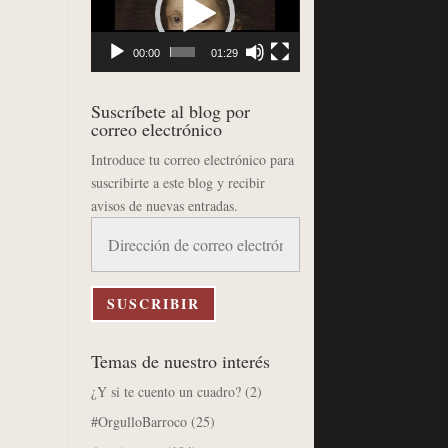
vídeo
00:00
01:29
Suscríbete al blog por
correo electrónico
Introduce tu correo electrónico para
suscribirte a este blog y recibir
avisos de nuevas entradas.
Dirección
de
correo
electrónico
SUSCRIBIR
Temas de nuestro interés
¿Y si te cuento un cuadro?
(2)
#OrgulloBarroco
(25)