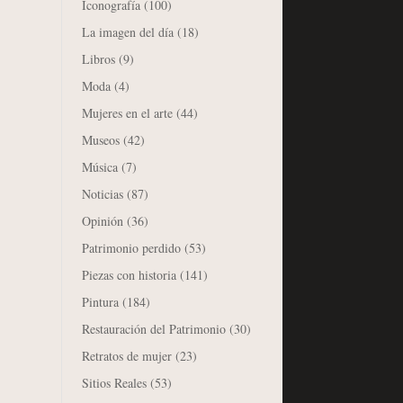
Iconografía
(100)
La imagen del día
(18)
Libros
(9)
Moda
(4)
Mujeres en el arte
(44)
Museos
(42)
Música
(7)
Noticias
(87)
Opinión
(36)
Patrimonio perdido
(53)
Piezas con historia
(141)
Pintura
(184)
Restauración del Patrimonio
(30)
Retratos de mujer
(23)
Sitios Reales
(53)