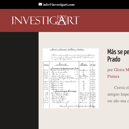
info@investigart.com
Más se pe
Prado
por
Gloria M
Pintura
Corría el añ
antiguo Impe
ese año una c