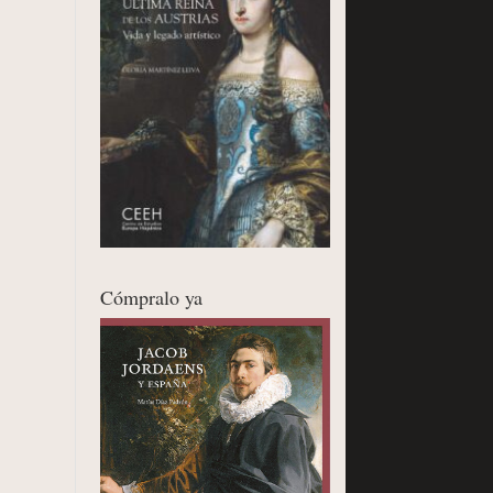
Cómpralo ya