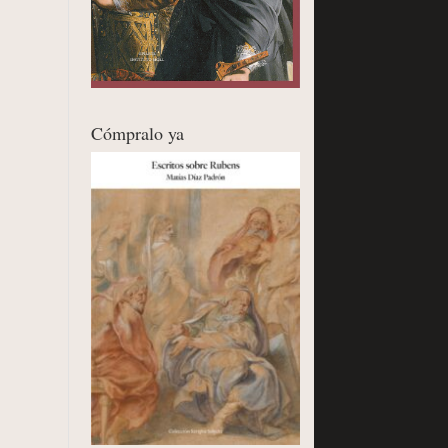
Cómpralo ya