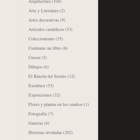
Arquitectura
(104)
Arte y Literatura
(2)
Artes decorativas
(9)
Artículos científicos
(33)
Coleccionismo
(35)
Cuéntame un libro
(8)
Cursos
(5)
Dibujos
(6)
El Rincón del Sereno
(12)
Escultura
(53)
Exposiciones
(32)
Flores y plantas en los cuadros
(1)
Fotografía
(7)
Galerías
(6)
Historias olvidadas
(202)