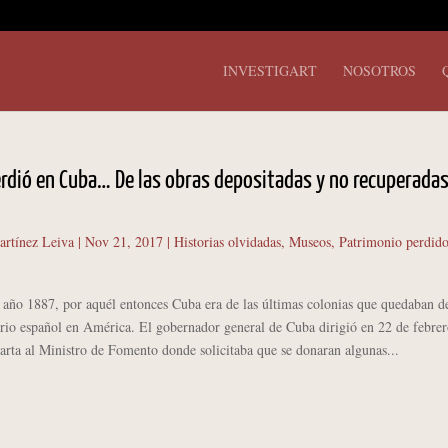
INVESTIGART
NOSOTROS
rdió en Cuba… De las obras depositadas y no recuperadas
artínez Leiva
|
Nov 21, 2017
|
Historias olvidadas
,
Museos
,
Patrimonio perdid
o 1887, por aquél entonces Cuba era de las últimas colonias que quedaban d
rio español en América. El gobernador general de Cuba dirigió en 22 de febrer
arta al Ministro de Fomento donde solicitaba que se donaran algunas...