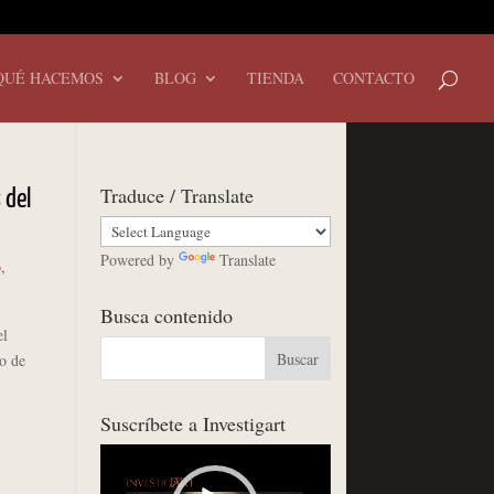
QUÉ HACEMOS
BLOG
TIENDA
CONTACTO
Traduce / Translate
 del
Powered by
Translate
o
,
Busca contenido
el
o de
Suscríbete a Investigart
Reproductor
de