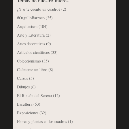
Temas de nuestro interés
¿Y si te cuento un cuadro?
(2)
#OrgulloBarroco
(25)
Arquitectura
(104)
Arte y Literatura
(2)
Artes decorativas
(9)
Artículos científicos
(33)
Coleccionismo
(35)
Cuéntame un libro
(8)
Cursos
(5)
Dibujos
(6)
El Rincón del Sereno
(12)
Escultura
(53)
Exposiciones
(32)
Flores y plantas en los cuadros
(1)