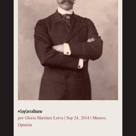
#SoyCerralbiano
por
Gloria Martínez Leiva
|
Sep 24, 2014
|
Museos
,
Opinión