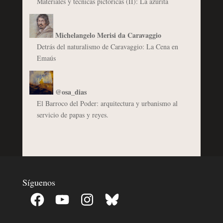
Materiales y técnicas pictóricas (II): La azurita
Michelangelo Merisi da Caravaggio
Detrás del naturalismo de Caravaggio: La Cena en
Emaús
@osa_dias
El Barroco del Poder: arquitectura y urbanismo al
servicio de papas y reyes.
Síguenos
Facebook
YouTube
Instagram
Bluesky