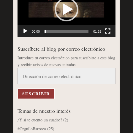
00:00
01:29
Suscríbete al blog por correo electrónico
Introduce tu correo electrónico para suscribirte a este blog
y recibir avisos de nuevas entradas.
Dirección
de
correo
electrónico
SUSCRIBIR
Temas de nuestro interés
¿Y si te cuento un cuadro?
(2)
#OrgulloBarroco
(25)