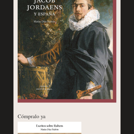
Cómpralo ya