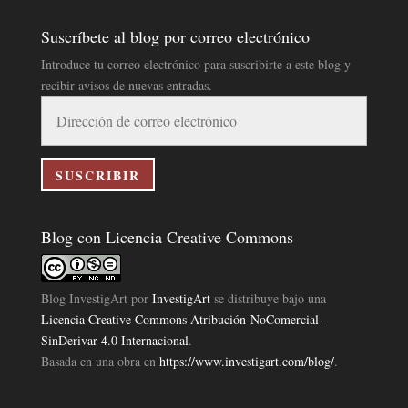
Suscríbete al blog por correo electrónico
Introduce tu correo electrónico para suscribirte a este blog y
recibir avisos de nuevas entradas.
Dirección
de
correo
electrónico
SUSCRIBIR
Blog con Licencia Creative Commons
Blog InvestigArt
por
InvestigArt
se distribuye bajo una
Licencia Creative Commons Atribución-NoComercial-
SinDerivar 4.0 Internacional
.
Basada en una obra en
https://www.investigart.com/blog/
.