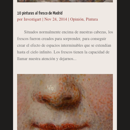
10 pinturas al fresco de Madrid
por
Investigart
|
Nov 24, 2014
|
Opinión
,
Pintura
Situados normalmente encima de nuestras cabezas, los
frescos fueron creados para sorprender, para conseguir
crear el efecto de espacios interminables que se extendían
hasta el cielo infinito. Los frescos tienen la capacidad de
llamar nuestra atención y dejarnos...