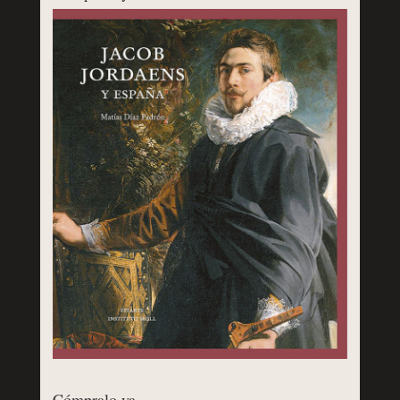
Cómpralo ya