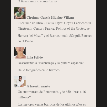
O tienes amor o comes barro
Cipriano García Hidalgo Villena
Cuéntame un libro – Paula Fayos: Goya’s Caprichos in
Nineteenth-Century France. Politics of the Grotesque
Herrera “el Mozo” y el Barroco total: #OrgulloBarroco
en el Prado
Lola Feijóo
Descosiendo a "Balenciaga y la pintura española"
De lo fotográfico en lo barroco
@Invertirenarte
Un autorretrato de Rembrandt, ¿de 650 libras a 16
millones?
Las mejores ventas barrocas de los últimos años en