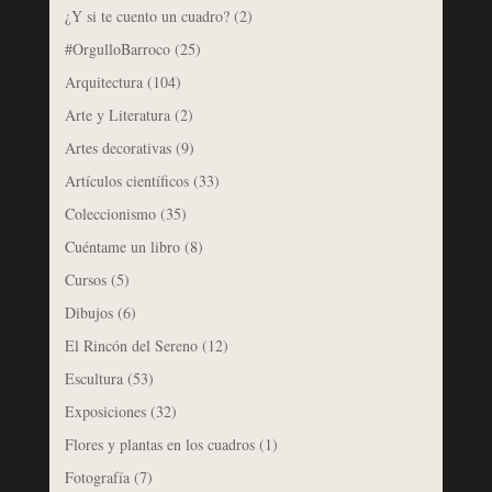
¿Y si te cuento un cuadro?
(2)
#OrgulloBarroco
(25)
Arquitectura
(104)
Arte y Literatura
(2)
Artes decorativas
(9)
Artículos científicos
(33)
Coleccionismo
(35)
Cuéntame un libro
(8)
Cursos
(5)
Dibujos
(6)
El Rincón del Sereno
(12)
Escultura
(53)
Exposiciones
(32)
Flores y plantas en los cuadros
(1)
Fotografía
(7)