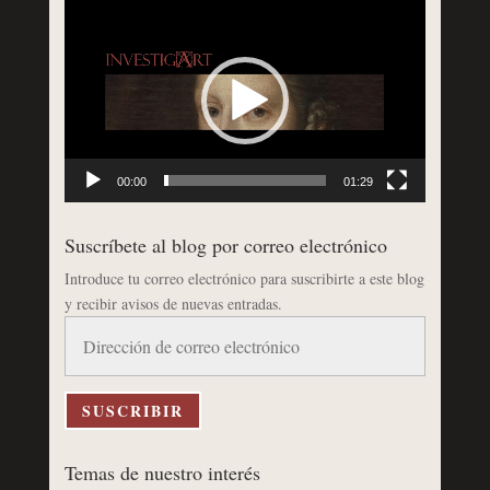
Reproductor
de
vídeo
00:00
01:29
Suscríbete al blog por correo electrónico
Introduce tu correo electrónico para suscribirte a este blog
y recibir avisos de nuevas entradas.
Dirección
de
correo
electrónico
SUSCRIBIR
Temas de nuestro interés