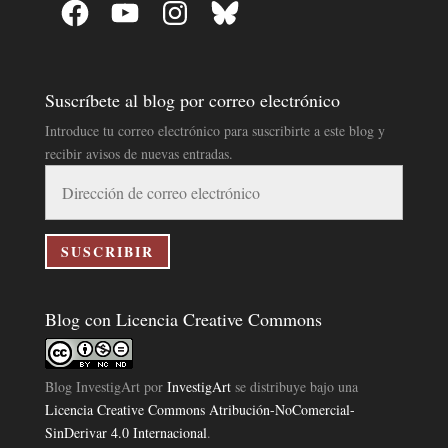
Facebook
YouTube
Instagram
Bluesky
Suscríbete al blog por correo electrónico
Introduce tu correo electrónico para suscribirte a este blog y
recibir avisos de nuevas entradas.
Dirección
de
correo
electrónico
SUSCRIBIR
Blog con Licencia Creative Commons
Blog InvestigArt
por
InvestigArt
se distribuye bajo una
Licencia Creative Commons Atribución-NoComercial-
SinDerivar 4.0 Internacional
.