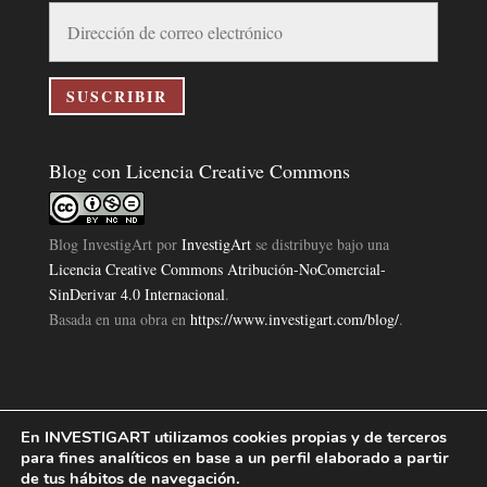
Dirección
de
correo
electrónico
SUSCRIBIR
Blog con Licencia Creative Commons
Blog InvestigArt
por
InvestigArt
se distribuye bajo una
Licencia Creative Commons Atribución-NoComercial-
SinDerivar 4.0 Internacional
.
Basada en una obra en
https://www.investigart.com/blog/
.
En INVESTIGART utilizamos cookies propias y de terceros
Política de Privacidad
Aviso Legal
Política de Cookies
|
|
|
para fines analíticos en base a un perfil elaborado a partir
Diseño Pagina Web 4U
Investigart Copyright © 2019. |
de tus hábitos de navegación.