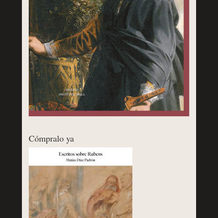
Cómpralo ya