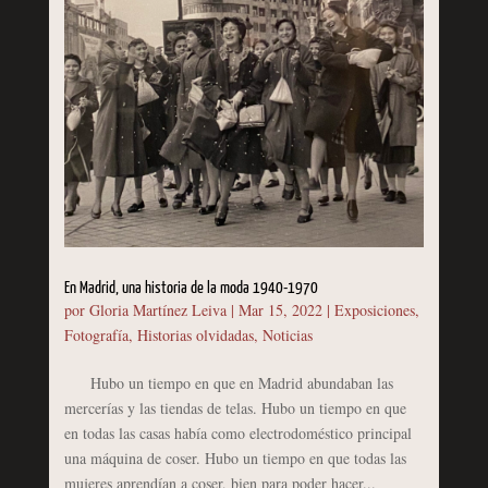
En Madrid, una historia de la moda 1940-1970
por
Gloria Martínez Leiva
|
Mar 15, 2022
|
Exposiciones
,
Fotografía
,
Historias olvidadas
,
Noticias
Hubo un tiempo en que en Madrid abundaban las
mercerías y las tiendas de telas. Hubo un tiempo en que
en todas las casas había como electrodoméstico principal
una máquina de coser. Hubo un tiempo en que todas las
mujeres aprendían a coser, bien para poder hacer...