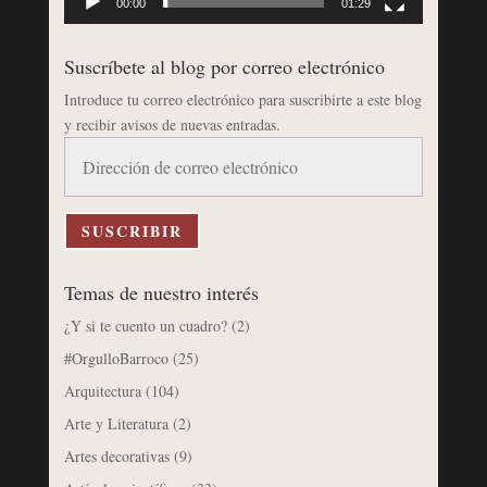
00:00
01:29
Suscríbete al blog por correo electrónico
Introduce tu correo electrónico para suscribirte a este blog
y recibir avisos de nuevas entradas.
Dirección
de
correo
electrónico
SUSCRIBIR
Temas de nuestro interés
¿Y si te cuento un cuadro?
(2)
#OrgulloBarroco
(25)
Arquitectura
(104)
Arte y Literatura
(2)
Artes decorativas
(9)