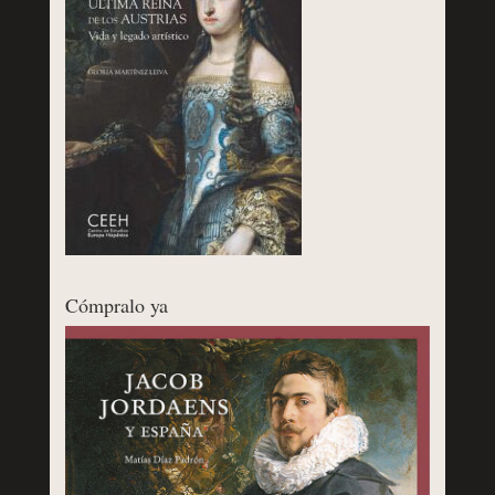
Cómpralo ya