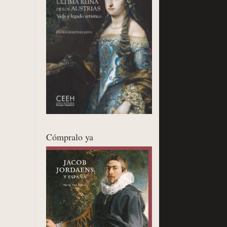
Cómpralo ya