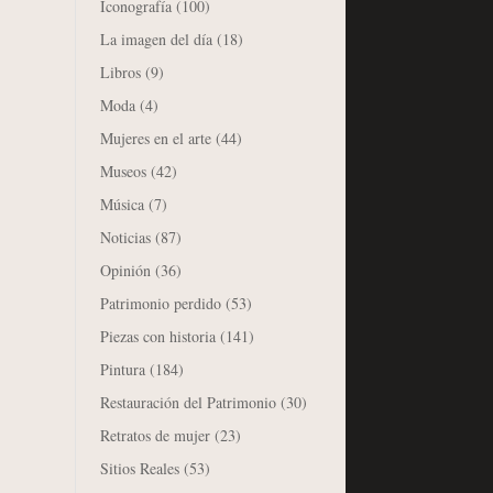
Iconografía
(100)
La imagen del día
(18)
Libros
(9)
Moda
(4)
Mujeres en el arte
(44)
Museos
(42)
Música
(7)
Noticias
(87)
Opinión
(36)
Patrimonio perdido
(53)
Piezas con historia
(141)
Pintura
(184)
Restauración del Patrimonio
(30)
Retratos de mujer
(23)
Sitios Reales
(53)