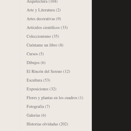
Arquitectura
(104)
Arte y Literatura
(2)
Artes decorativas
(9)
Artículos científicos
(33)
Coleccionismo
(35)
Cuéntame un libro
(8)
Cursos
(5)
Dibujos
(6)
El Rincón del Sereno
(12)
Escultura
(53)
Exposiciones
(32)
Flores y plantas en los cuadros
(1)
Fotografía
(7)
Galerías
(6)
Historias olvidadas
(202)