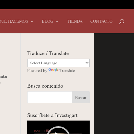
QUÉ HACEMOS
BLOG
TIENDA
CONTACTO
Traduce / Translate
Powered by
Translate
entar
y
Busca contenido
Suscríbete a Investigart
Reproductor
de