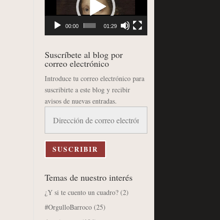
vídeo
00:00
01:29
Suscríbete al blog por
correo electrónico
Introduce tu correo electrónico para
suscribirte a este blog y recibir
avisos de nuevas entradas.
Dirección
de
correo
electrónico
SUSCRIBIR
Temas de nuestro interés
¿Y si te cuento un cuadro?
(2)
#OrgulloBarroco
(25)