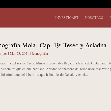
INVESTIGART
NOSOTROS
nografía Mola- Cap. 19: Teseo y Ariadna
ampos
|
Mar 23, 2021
|
Iconografía
hija del rey de Creta, Minos. Teseo había llegado a la isla de Creta para int
l Minotauro que en ella habitaba. Ariadna se enamoró de Teseo nada más verle 
alió triunfante del laberinto, que había ideado Dédalo y en el...