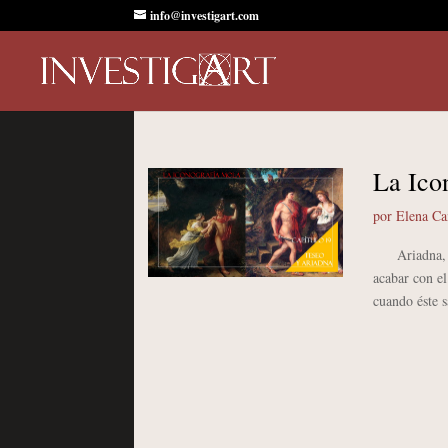
info@investigart.com
La Ico
por
Elena C
Ariadna, era 
acabar con e
cuando éste s