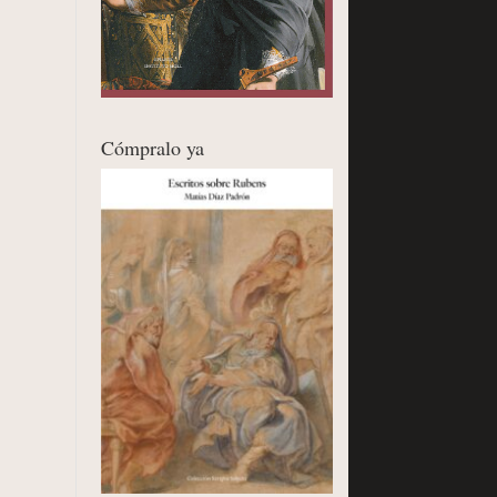
Cómpralo ya