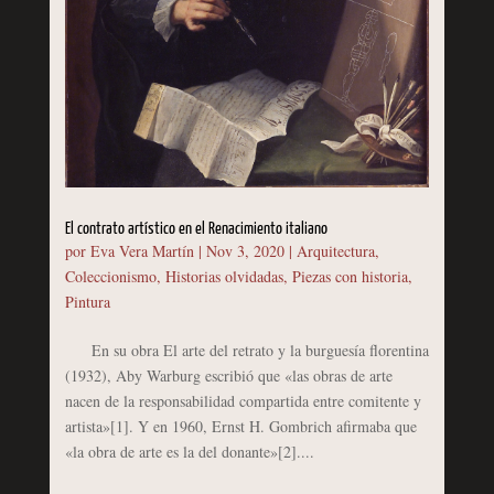
El contrato artístico en el Renacimiento italiano
por
Eva Vera Martín
|
Nov 3, 2020
|
Arquitectura
,
Coleccionismo
,
Historias olvidadas
,
Piezas con historia
,
Pintura
En su obra El arte del retrato y la burguesía florentina
(1932), Aby Warburg escribió que «las obras de arte
nacen de la responsabilidad compartida entre comitente y
artista»[1]. Y en 1960, Ernst H. Gombrich afirmaba que
«la obra de arte es la del donante»[2]....