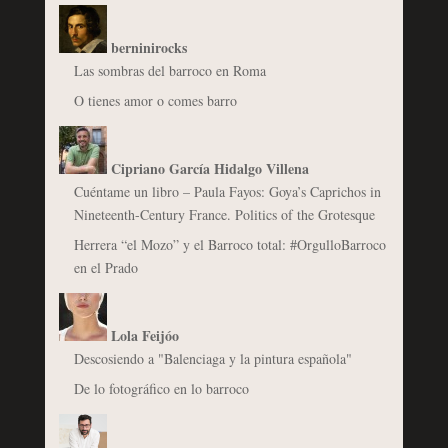
berninirocks
Las sombras del barroco en Roma
O tienes amor o comes barro
Cipriano García Hidalgo Villena
Cuéntame un libro – Paula Fayos: Goya’s Caprichos in
Nineteenth-Century France. Politics of the Grotesque
Herrera “el Mozo” y el Barroco total: #OrgulloBarroco
en el Prado
Lola Feijóo
Descosiendo a "Balenciaga y la pintura española"
De lo fotográfico en lo barroco