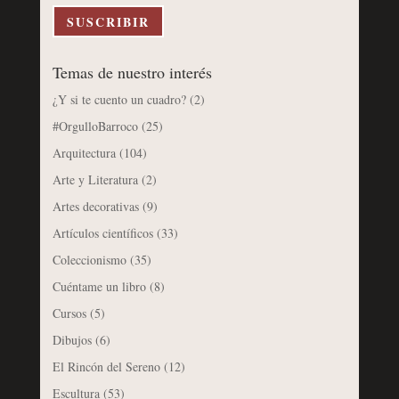
electrónico
SUSCRIBIR
Temas de nuestro interés
¿Y si te cuento un cuadro?
(2)
#OrgulloBarroco
(25)
Arquitectura
(104)
Arte y Literatura
(2)
Artes decorativas
(9)
Artículos científicos
(33)
Coleccionismo
(35)
Cuéntame un libro
(8)
Cursos
(5)
Dibujos
(6)
El Rincón del Sereno
(12)
Escultura
(53)