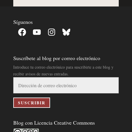
Síguenos
Facebook
YouTube
Instagram
Bluesky
Suscríbete al blog por correo electrónico
Introduce tu correo electrónico para suscribirte a este blog y
recibir avisos de nuevas entradas.
Dirección
de
correo
electrónico
SUSCRIBIR
Blog con Licencia Creative Commons