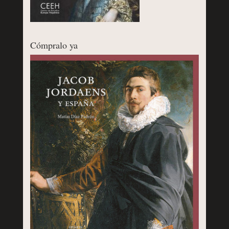
Cómpralo ya