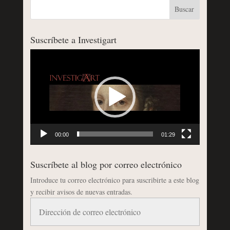
Suscríbete a Investigart
Reproductor
de
vídeo
00:00
01:29
Suscríbete al blog por correo electrónico
Introduce tu correo electrónico para suscribirte a este blog
y recibir avisos de nuevas entradas.
Dirección
de
correo