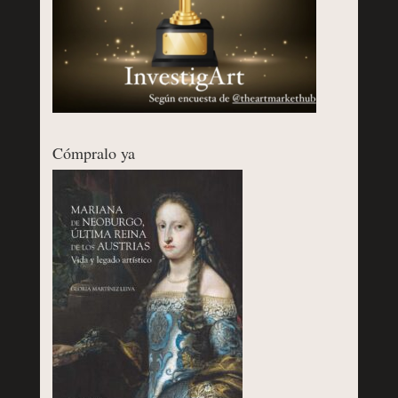
Cómpralo ya