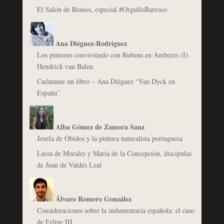
El Salón de Reinos, especial #OrgulloBarroco
Ana Diéguez-Rodríguez
Los pintores conviviendo con Rubens en Amberes (I).
Hendrick van Balen
Cuéntame un libro – Ana Diéguez “Van Dyck en
España”
Alba Gómez de Zamora Sanz
Josefa de Óbidos y la pintura naturalista portuguesa
Luisa de Morales y María de la Concepción, discípulas
de Juan de Valdés Leal
Álvaro Romero González
Consideraciones sobre la indumentaria española: el caso
de Felipe III