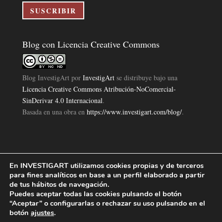
electrónico
SUSCRIBIR
Blog con Licencia Creative Commons
Blog InvestigArt
por
InvestigArt
se distribuye bajo una
Licencia Creative Commons Atribución-NoComercial-
SinDerivar 4.0 Internacional
.
Basada en una obra en
https://www.investigart.com/blog/
.
En INVESTIGART utilizamos cookies propias y de terceros
Política de Privacidad
Aviso Legal
Política de Cookies
|
|
|
para fines analíticos en base a un perfil elaborado a partir
Diseño Pagina Web 4U
Investigart Copyright © 2019. |
de tus hábitos de navegación.
Puedes aceptar todas las cookies pulsando el botón
“Aceptar” o configurarlas o rechazar su uso pulsando en el
botón
ajustes
.