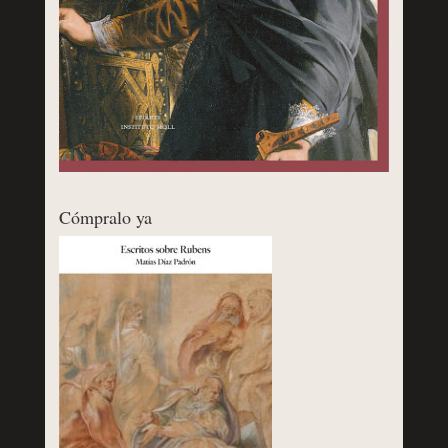
Cómpralo ya