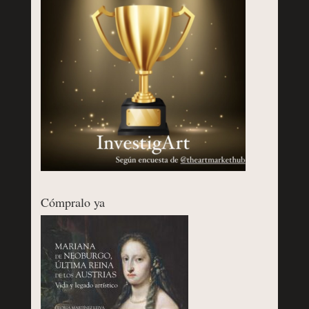
Cómpralo ya