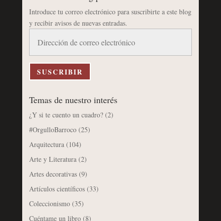
Introduce tu correo electrónico para suscribirte a este blog
y recibir avisos de nuevas entradas.
Dirección
de
correo
electrónico
SUSCRIBIR
Temas de nuestro interés
¿Y si te cuento un cuadro?
(2)
#OrgulloBarroco
(25)
Arquitectura
(104)
Arte y Literatura
(2)
Artes decorativas
(9)
Artículos científicos
(33)
Coleccionismo
(35)
Cuéntame un libro
(8)