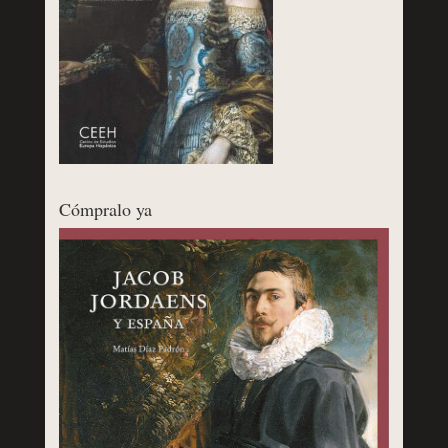
Cómpralo ya