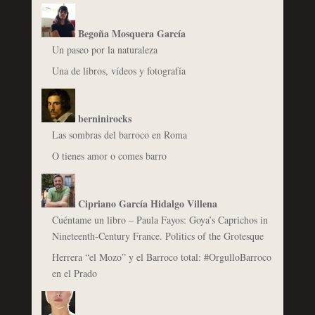
Begoña Mosquera García
Un paseo por la naturaleza
Una de libros, vídeos y fotografía
berninirocks
Las sombras del barroco en Roma
O tienes amor o comes barro
Cipriano García Hidalgo Villena
Cuéntame un libro – Paula Fayos: Goya’s Caprichos in
Nineteenth-Century France. Politics of the Grotesque
Herrera “el Mozo” y el Barroco total: #OrgulloBarroco
en el Prado