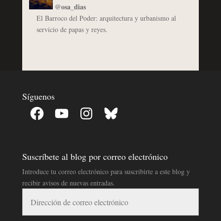
@osa_dias
El Barroco del Poder: arquitectura y urbanismo al
servicio de papas y reyes.
Síguenos
Facebook
YouTube
Instagram
Bluesky
Suscríbete al blog por correo electrónico
Introduce tu correo electrónico para suscribirte a este blog y
recibir avisos de nuevas entradas.
Dirección
de
correo