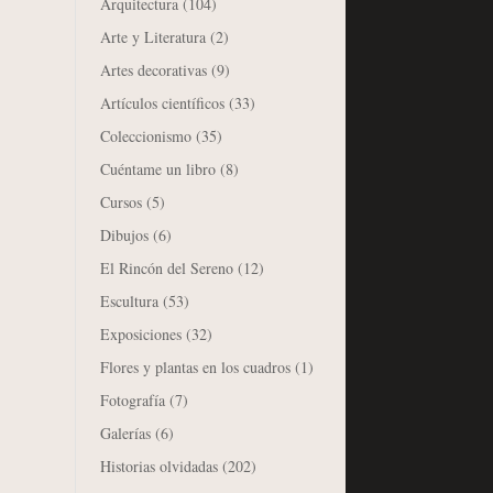
Arquitectura
(104)
Arte y Literatura
(2)
Artes decorativas
(9)
Artículos científicos
(33)
Coleccionismo
(35)
Cuéntame un libro
(8)
Cursos
(5)
Dibujos
(6)
El Rincón del Sereno
(12)
Escultura
(53)
Exposiciones
(32)
Flores y plantas en los cuadros
(1)
Fotografía
(7)
Galerías
(6)
Historias olvidadas
(202)