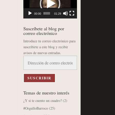
vídeo
00:00
01:29
Suscríbete al blog por
correo electrónico
Introduce tu correo electrónico para
suscribirte a este blog y recibir
avisos de nuevas entradas.
Dirección
de
correo
electrónico
SUSCRIBIR
Temas de nuestro interés
¿Y si te cuento un cuadro?
(2)
#OrgulloBarroco
(25)