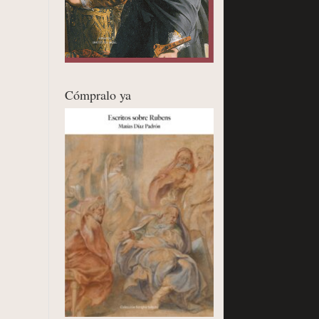
Cómpralo ya