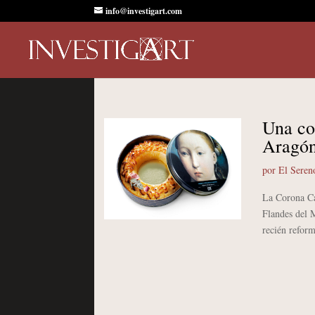
info@investigart.com
Una co
Aragó
por
El Seren
La Corona Cat
Flandes del 
recién reform