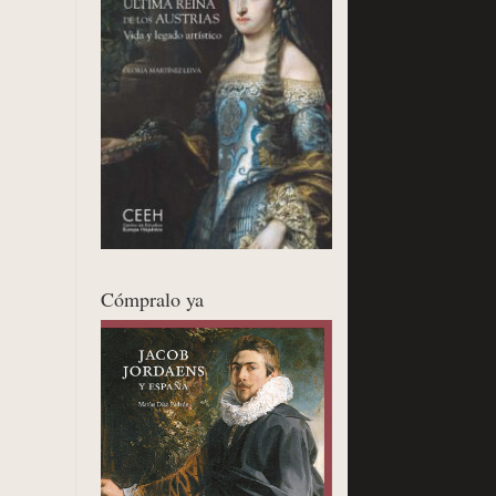
Cómpralo ya