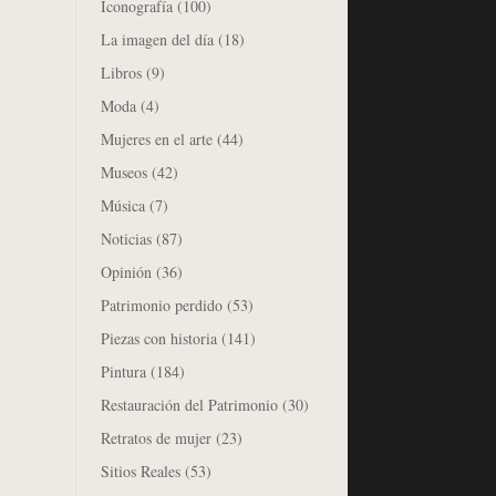
Iconografía
(100)
La imagen del día
(18)
Libros
(9)
Moda
(4)
Mujeres en el arte
(44)
Museos
(42)
Música
(7)
Noticias
(87)
Opinión
(36)
Patrimonio perdido
(53)
Piezas con historia
(141)
Pintura
(184)
Restauración del Patrimonio
(30)
Retratos de mujer
(23)
Sitios Reales
(53)