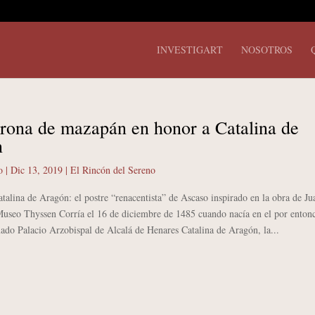
INVESTIGART
NOSOTROS
rona de mazapán en honor a Catalina de
n
o
|
Dic 13, 2019
|
El Rincón del Sereno
alina de Aragón: el postre “renacentista” de Ascaso inspirado en la obra de Ju
Museo Thyssen Corría el 16 de diciembre de 1485 cuando nacía en el por enton
ado Palacio Arzobispal de Alcalá de Henares Catalina de Aragón, la...