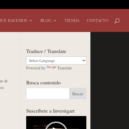
QUÉ HACEMOS
BLOG
TIENDA
CONTACTO
Traduce / Translate
Powered by
Translate
an de
Busca contenido
ces
Suscríbete a Investigart
Reproductor
de